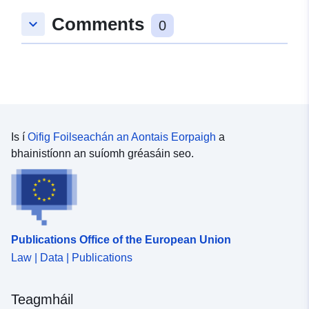
8.7278294, 48.7159293 ], [
Comments
keyboard_arrow_down
8.7278294, 48.7121773 ], [
0
8.7196939, 48.7121773 ], [
8.7196939, 48.7159293 ] ]
Clóscríobh:
Polygon
Tá sé de réir:
Acmhainn:
http://data.europa.eu/eli/reg/2009/
Is í
Oifig Foilseachán an Aontais Eorpaigh
a
bhainistíonn an suíomh gréasáin seo.
uriRef:
http://data.europa.eu/88u/dataset/
3a5b-42a7-b83a-b270a01e94d1
Publications Office of the European Union
Law | Data | Publications
Teagmháil