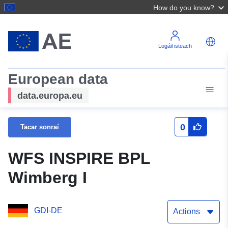
How do you know?
Logáil isteach
European data
data.europa.eu
0
Tacar sonraí
WFS INSPIRE BPL
Wimberg I
GDI-DE
Actions