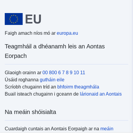
Faigh amach níos mó ar
europa.eu
Teagmháil a dhéanamh leis an Aontas
Eorpach
Glaoigh orainn ar
00 800 6 7 8 9 10 11
Úsáid roghanna
gutháin eile
Scríobh chugainn tríd an
bhfoirm theagmhála
Buail isteach chugainn i gceann de
lárionaid an Aontais
Na meáin shóisialta
Cuardaigh cuntais an Aontais Eorpaigh ar na
meáin