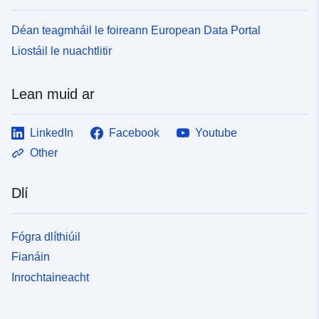
Déan teagmháil le foireann European Data Portal
Liostáil le nuachtlitir
Lean muid ar
LinkedIn
Facebook
Youtube
Other
Dlí
Fógra dlíthiúil
Fianáin
Inrochtaineacht