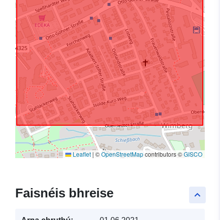
Leaflet
|
©
OpenStreetMap
contributors ©
GISCO
Faisnéis bhreise
keyboard_arrow_up