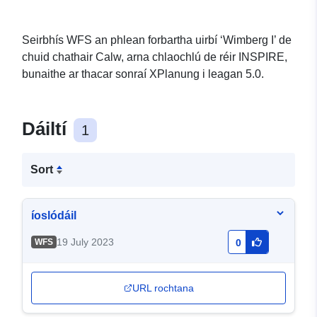
Seirbhís WFS an phlean forbartha uirbí ‘Wimberg I’ de
chuid chathair Calw, arna chlaochlú de réir INSPIRE,
bunaithe ar thacar sonraí XPlanung i leagan 5.0.
Dáiltí
1
Sort
íoslódáil
19 July 2023
WFS
0
URL rochtana