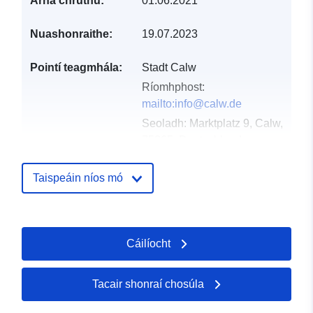
Arna chruthú:
01.06.2021
Nuashonraithe:
19.07.2023
Pointí teagmhála:
Stadt Calw
Ríomhphost:
mailto:info@calw.de
Seoladh:
Marktplatz 9, Calw,
75365, Deutschland
URL:
http://www.calw.de
Taispeáin níos mó
Taifead Catalóige:
Curtha le data.europa.eu:
21
February 2026
Nuashonraithe ar data.europa.eu:
Cáilíocht
03 August 2026
Tacair shonraí chosúla
Spásúil:
Comhordanáidí:
[ [
8.7196939, 48.7159293 ], [