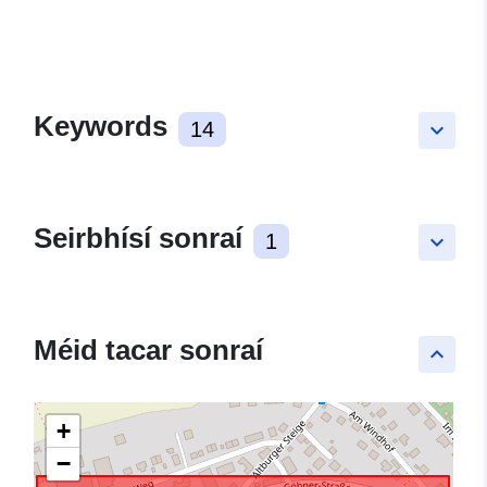
Keywords
14
keyboard_arrow_down
Seirbhísí sonraí
1
keyboard_arrow_down
Méid tacar sonraí
keyboard_arrow_up
+
−