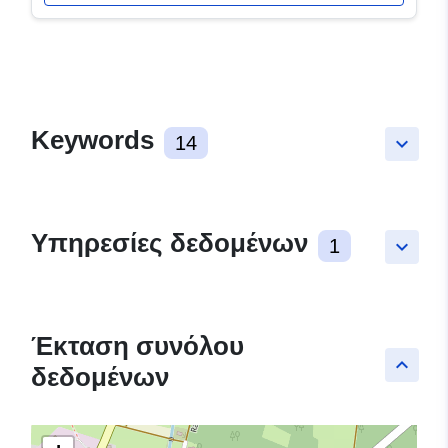
Keywords
14
keyboard_arrow_down
Υπηρεσίες δεδομένων
1
keyboard_arrow_down
Έκταση συνόλου
keyboard_arrow_up
δεδομένων