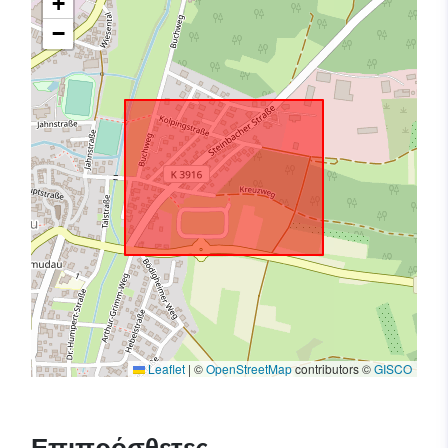
+
−
Leaflet
|
©
OpenStreetMap
contributors ©
GISCO