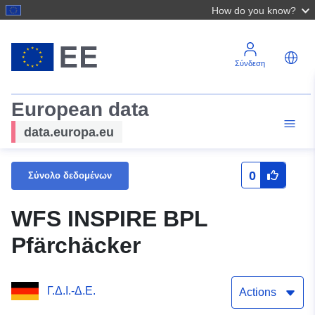
How do you know?
Σύνδεση
European data
data.europa.eu
0
Σύνολο δεδομένων
WFS INSPIRE BPL
Pfärchäcker
Γ.Δ.Ι.-Δ.Ε.
Actions