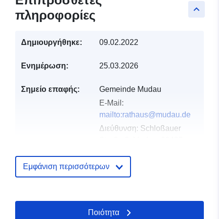
Επιπρόσθετες
keyboard_arrow_up
πληροφορίες
Δημιουργήθηκε:
09.02.2022
Ενημέρωση:
25.03.2026
Σημείο επαφής:
Gemeinde Mudau
E-Mail:
mailto:rathaus@mudau.de
Διεύθυνση:
Schloßauer
Straße 2, Mudau, 69427,
Deutschland
Διεύθυνση URL:
Εμφάνιση περισσότερων
http://www.mudau.de
Αρχείο
Προστίθεται στο data.europa.eu:
2
Ποιότητα
καταλόγου:
January 2026