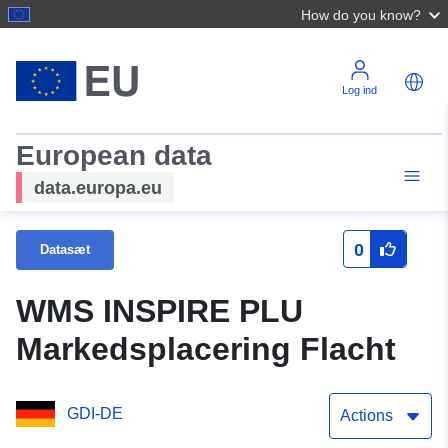
How do you know?
Log ind
European data
data.europa.eu
0
Datasæt
WMS INSPIRE PLU
Markedsplacering Flacht
GDI-DE
Actions