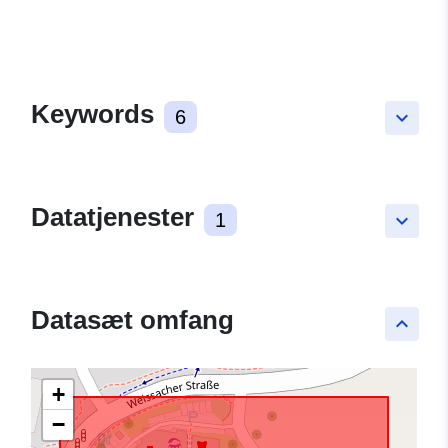
Keywords
6
keyboard_arrow_down
Datatjenester
1
keyboard_arrow_down
Datasæt omfang
keyboard_arrow_up
+
−