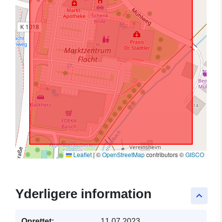
Leaflet
|
©
OpenStreetMap
contributors ©
GISCO
Yderligere information
keyboard_arrow_up
Oprettet:
11.07.2023