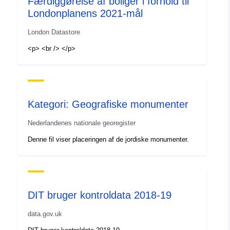
Færdiggørelse af boliger i forhold til
48.8376781 ], [ 8.9151713,
Londonplanens 2021-mål
48.8376781 ], [ 8.9151713,
48.836472 ], [ 8.9134076,
London Datastore
48.836472 ], [ 8.9134076,
<p> <br /> </p>
48.8376781 ] ]
Type:
Polygon
Svarer til:
Ressource:
Kategori: Geografiske monumenter
http://data.europa.eu/eli/reg/2009/
Nederlandenes nationale georegister
uriRef:
http://data.europa.eu/88u/dataset
Denne fil viser placeringen af de jordiske monumenter.
3f90-4b19-956b-b15367548388
DIT bruger kontroldata 2018-19
data.gov.uk