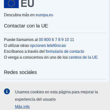
Descubra más en
europa.eu
Contactar con la UE
Puede llamarnos al
00 800 6 7 8 9 10 11
O utilizar otras
opciones telefónicas
Escríbanos a través del
formulario de contacto
O venga a conocernos en uno de los
centros de la UE
Redes sociales
Buscar los canales de la UE en las
redes sociales
Usamos cookies en esta página para mejorar la
experiencia del usuario
Instituciones y organismos de la UE
Más info