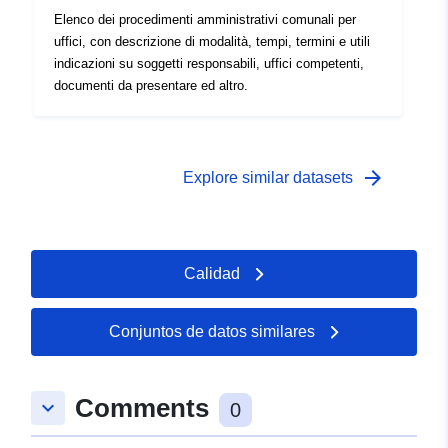
Elenco dei procedimenti amministrativi comunali per
uffici, con descrizione di modalità, tempi, termini e utili
indicazioni su soggetti responsabili, uffici competenti,
documenti da presentare ed altro.
arrow_forward
Explore similar datasets
Calidad
Conjuntos de datos similares
Comments
keyboard_arrow_down
0