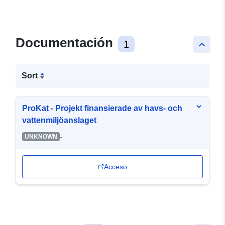
Documentación
1
keyboard_arrow_up
Sort
ProKat - Projekt finansierade av havs- och
vattenmiljöanslaget
-
UNKNOWN
Acceso