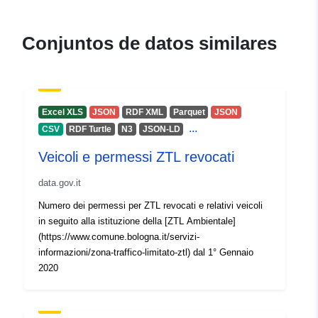
uriRef:
http://data.europa.eu/88u/dataset
6a35-7407-14db-0aa10ed75200
Conjuntos de datos similares
Cobertura
01 January 2016
temporal:
Excel XLS
JSON
RDF XML
Parquet
JSON
...
CSV
RDF Turtle
N3
JSON-LD
Veicoli e permessi ZTL revocati
data.gov.it
Numero dei permessi per ZTL revocati e relativi veicoli
in seguito alla istituzione della [ZTL Ambientale]
(https://www.comune.bologna.it/servizi-
informazioni/zona-traffico-limitato-ztl) dal 1° Gennaio
2020