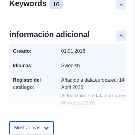
Keywords
16
keyboard_arrow_down
información adicional
keyboard_arrow_up
Creado:
01.01.2016
Idiomas:
Swedish
Registro del
Añadido a data.europa.eu:
14
catálogo:
April 2026
Actualizado en data.europa.eu:
08 August 2026
Identificadores:
260d1019-f73d-0b8f-53bf-
f17a88506acd
Mostrar más