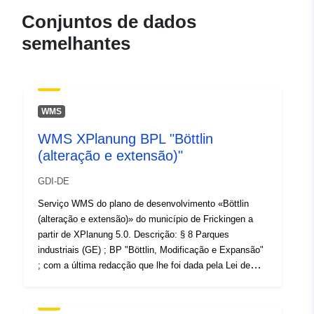
Atualizado em data.europa.eu:
Conjuntos de dados
03 August 2026
semelhantes
Espacial:
Coordenadas:
[ [ 9.0133936,
48.9671445 ], [ 9.0172545,
48.9671445 ], [ 9.0172545,
WMS
48.9659315 ], [ 9.0133936,
WMS XPlanung BPL "Böttlin
48.9659315 ], [ 9.0133936,
(alteração e extensão)"
48.9671445 ] ]
Tipo:
Polygon
GDI-DE
Serviço WMS do plano de desenvolvimento «Böttlin
Está em
Recurso:
(alteração e extensão)» do município de Frickingen a
confomidade
http://data.europa.eu/eli/reg/2009/
partir de XPlanung 5.0. Descrição: § 8 Parques
com:
industriais (GE) ; BP "Böttlin, Modificação e Expansão"
; com a última redacção que lhe foi dada pela Lei de
uriRef:
http://data.europa.eu/88u/dataset
22.04.1993 ;.
1124-4526-97ff-7369c670f724