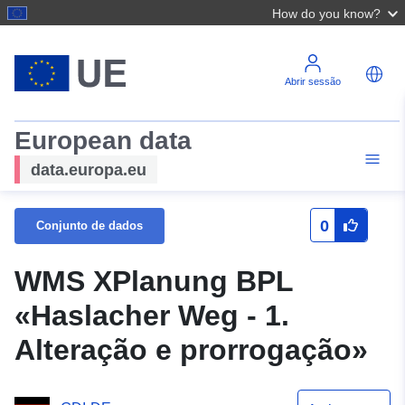
How do you know?
Abrir sessão
European data
data.europa.eu
0
Conjunto de dados
WMS XPlanung BPL
«Haslacher Weg - 1.
Alteração e prorrogação»