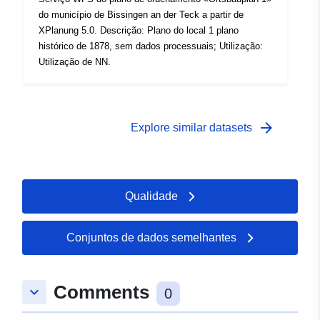
do município de Bissingen an der Teck a partir de
XPlanung 5.0. Descrição: Plano do local 1 plano
histórico de 1878, sem dados processuais; Utilização:
Utilização de NN.
arrow_forward
Explore similar datasets
Qualidade
Conjuntos de dados semelhantes
Comments
keyboard_arrow_down
0