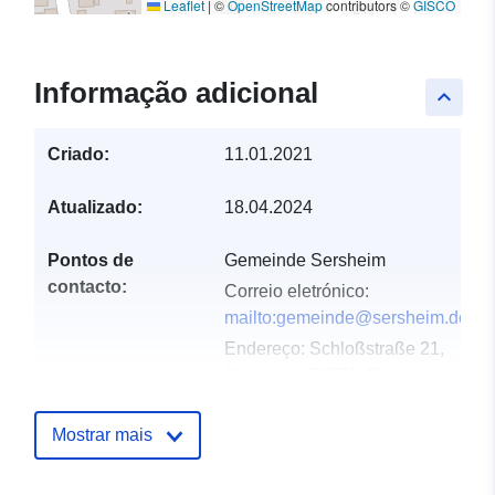
Leaflet
|
©
OpenStreetMap
contributors ©
GISCO
Informação adicional
keyboard_arrow_up
Criado:
11.01.2021
Atualizado:
18.04.2024
Pontos de
Gemeinde Sersheim
contacto:
Correio eletrónico:
mailto:gemeinde@sersheim.de
Endereço:
Schloßstraße 21,
Sersheim, 74372, Deutschland
URL:
http://www.sersheim.de
Mostrar mais
Registo do
Acrescentado à data.europa.eu:
catálogo:
21 February 2026