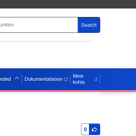
Search
Meie
anded
Dokumentatsioon
kohta
0