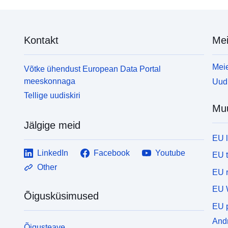
Kontakt
Mei
Meie
Võtke ühendust European Data Portal
meeskonnaga
Uudi
Tellige uudiskiri
Mu
Jälgige meid
EU 
LinkedIn
Facebook
Youtube
EU 
Other
EU r
EU 
Õigusküsimused
EU p
Andm
Õigusteave