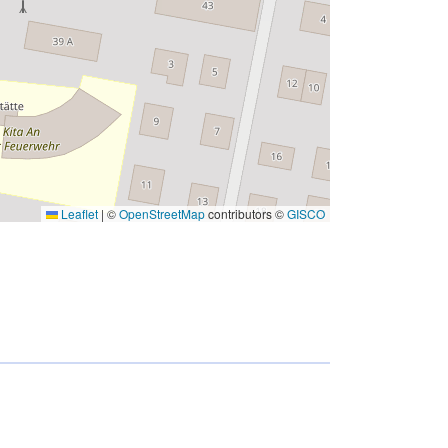
Leaflet
|
©
OpenStreetMap
contributors ©
GISCO