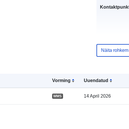
Kontaktpunkt
Näita rohkem
Kataloogi kirj
Vorming
Uuendatud
14 April 2026
WMS
Geograafiline
ulatus: