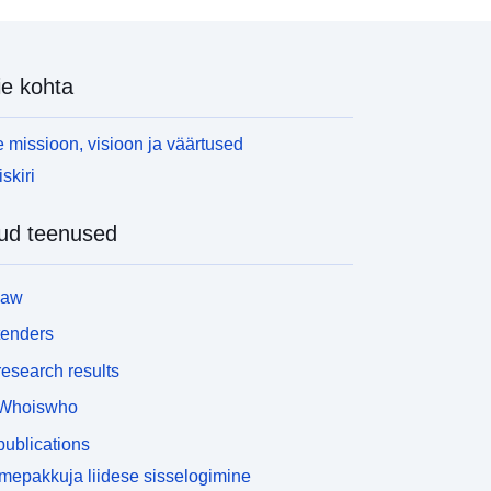
e kohta
 missioon, visioon ja väärtused
skiri
ud teenused
law
tenders
esearch results
Whoiswho
ublications
epakkuja liidese sisselogimine