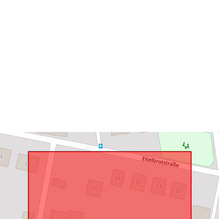
Vastab:
uriRef: