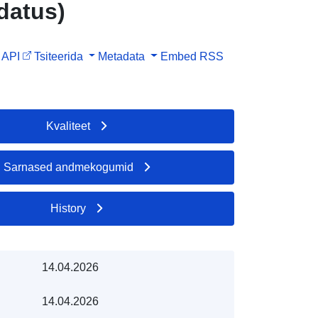
datus)
API
Tsiteerida
Metadata
Embed
RSS
Kvaliteet
Sarnased andmekogumid
History
14.04.2026
14.04.2026