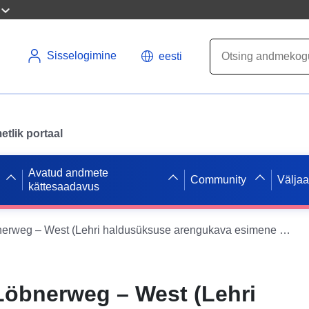
Sisselogimine
eesti
tlik portaal
Avatud andmete
Community
Välja
kättesaadavus
Leh – 11.1 Löbnerweg – West (Lehri haldusüksuse arengukava esimene muudatus)
Löbnerweg – West (Lehri