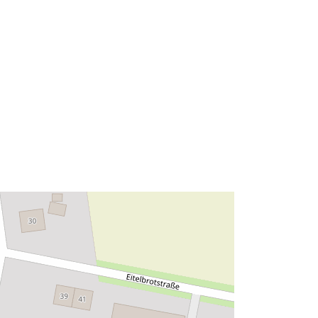
52.3283068 ] ]
Tüüp:
Polygon
Ressurss:
http://data.europa.eu/eli/reg/2009/97
6
http://data.europa.eu/88u/dataset/6af
0f1d4-e2e6-4a07-bf6d-
040d4a1012e1