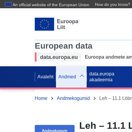
How do you know?
An official website of the European Union
European data
data.europa.eu
Euroopa andmete ame
data.europa
Avaleht
Andmed
akadeemia
Home
Andmekogumid
Leh – 11.1 
Andmekogum