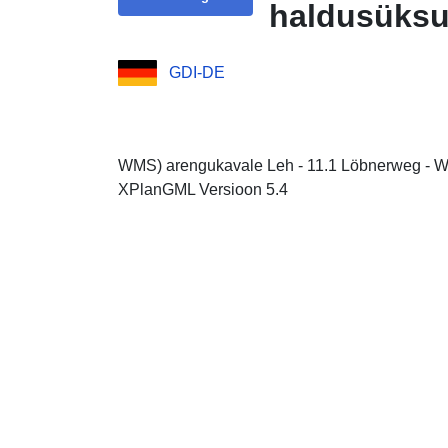
haldusüksu
GDI-DE
WMS) arengukavale Leh - 11.1 Löbnerweg - W
XPlanGML Versioon 5.4