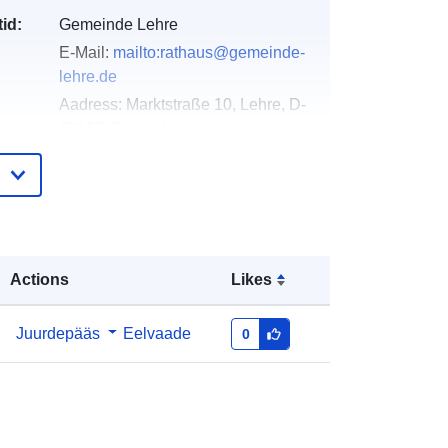
id:
Gemeinde Lehre
E-Mail:
mailto:rathaus@gemeinde-
lehre.de
Aadress:
Marktstraße 10, Lehre, D-
38165, Deutschland
URL:
https://gemeinde-lehre.de
e:
Lisatud andmetele.europa.eu:
02 May
2026
Ajakohastatud veebisaidil Data.europa.eu:
Actions
Likes
03 August 2026
Juurdepääs
Eelvaade
0
Koordinaadid:
[ [ 10.6730028,
52.3283068 ], [ 10.6747884,
52.3283068 ], [ 10.6747884,
52.327261 ], [ 10.6730028,
52.327261 ], [ 10.6730028,