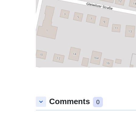
Comments
keyboard_arrow_down
0