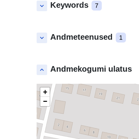
Keywords
keyboard_arrow_down
7
Andmeteenused
keyboard_arrow_down
1
Andmekogumi ulatus
keyboard_arrow_up
+
−