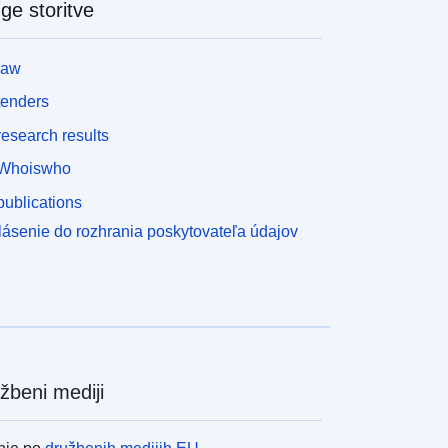
ge storitve
εδομένα παρέχονται για στατιστική και ερευνητική
ρήση και υπόκεινται σε αναθεωρήσεις, βάσει των
ροβλεπόμενων διαδικασιών, για βελτίωση της
law
οιότητάς τους. Η πιο πρόσφατη διαθέσιμη έκδοση
ου κάθε συνόλου δεδομένων αντικαθιστά όλες τις
tenders
ρογενέστερες.&#160;Ο χρήστης έχει την ευθύνη
esearch results
α λαμβάνει γνώση των επικαιροποιούμενων
εθοδολογικών επεξηγήσεων (metadata) και της
Whoiswho
υμπληρωματικής πληροφόρησης που συνοδεύουν
ublications
ο κάθε σύνολο δεδομένων, προτού προχωρήσει
τη χρήση του.​​​
lásenie do rozhrania poskytovateľa údajov
žbeni mediji