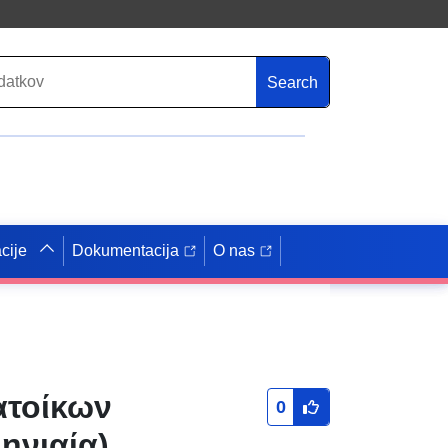
Search
cije
Dokumentacija
O nas
ατοίκων
0
ηνιαία)