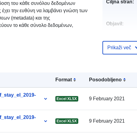
Ciljna stran:
κδοση του κάθε συνόλου δεδομένων
ς έχει την ευθύνη να λαμβάνει γνώση των
ων (metadata) και της
Objavil:
ουν το κάθε σύνολο δεδομένων,
Kontaktne to
Prikaži več
Katalogski za
Format
Posodobljeno
_stay_el_2019-
9 February 2021
Excel XLSX
Identifikatorji
_stay_el_2019-
9 February 2021
Excel XLSX
uriRef: