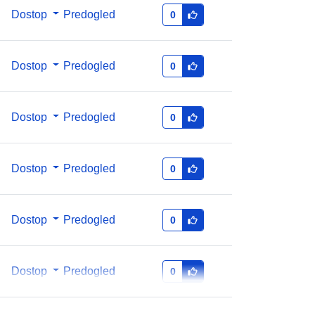
201356-d890-40b5-a22f-
Dostop
Predogled
0
1a0ab971037a
public
Dostop
Predogled
0
quarterly
Dostop
Predogled
0
Dostop
Predogled
0
Dostop
Predogled
0
Dostop
Predogled
0