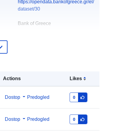
https://opendata.bankofgreece.gr/el/
dataset/30
Bank of Greece
čke:
Open Data contact email
E-pošta:
mailto:opendatainfo@bankofgreece.
gr
pis:
Dodano v data.europa.eu:
28 July 2026
Actions
Likes
Posodobljeno na spletišču Data.europa.eu:
29 July 2026
Dostop
Predogled
0
:
6B201356-D890-40B5-A22F-
1A0AB971037A
Dostop
Predogled
0
http://data.europa.eu/88u/dataset/6b