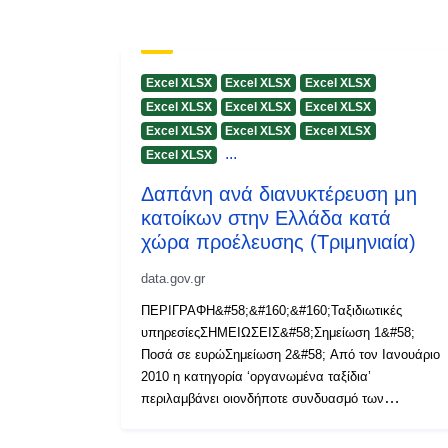
Excel XLSX
Excel XLSX
Excel XLSX
Excel XLSX
Excel XLSX
Excel XLSX
Excel XLSX
Excel XLSX
Excel XLSX
...
Excel XLSX
Δαπάνη ανά διανυκτέρευση μη
κατοίκων στην Ελλάδα κατά
χώρα προέλευσης (Τριμηνιαία)
data.gov.gr
ΠΕΡΙΓΡΑΦΗ&#58;&#160;&#160;Ταξιδιωτικές
υπηρεσίεςΣΗΜΕΙΩΣΕΙΣ&#58;Σημείωση 1&#58;
Ποσά σε ευρώΣημείωση 2&#58; Από τον Ιανουάριο
2010 η κατηγορία ‘οργανωμένα ταξίδια’
περιλαμβάνει οιονδήποτε συνδυασμό των
ταξιδιωτικών υπηρεσιών για εισιτήρια, διαμονή και
λοιπές υπηρεσίες, που αγοράζονται μέσω