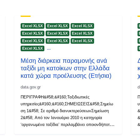
Excel XLSX
Excel XLSX
Excel XLSX
Excel XLSX
Excel XLSX
Excel XLSX
Excel XLSX
Excel XLSX
Excel XLSX
...
Excel XLSX
Μέση διάρκεια παραμονής ανά
ταξίδι μη κατοίκων στην Ελλάδα
κατά χώρα προέλευσης (Ετήσια)
data.gov.gr
d
ΠΕΡΙΓΡΑΦΗ&#58;&#160;Ταξιδιωτικές
Π
υπηρεσίες&#160;&#160;ΣΗΜΕΙΩΣΕΙΣ&#58;Σημείω
υ
ση 1&#58; Σε αριθμό διανυκτερεύσεωνΣημείωση
&
2&#58; Από τον Ιανουάριο 2010 η κατηγορία
&
‘οργανωμένα ταξίδια’ περιλαμβάνει οποιονδήποτε
&
συνδυασμό των ταξιδιωτικών υπηρεσιών για
&
εισιτήρια, διαμονή και λοιπές υπηρεσίες, που
&