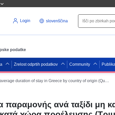
Login
slovenščina
opske podatke
pa
Zrelost odprtih podatkov
Community
Publika
Non-residents’ average duration of stay in Greece by country of origin (Quarterly)
α παραμονής ανά ταξίδι μη κ
κατά χώρα προέλευσης (Τριμ