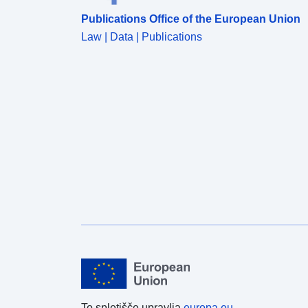
να λαμβάνει γνώση των επικαιροποιούμενων
Publications Office of the European Union
μεθοδολογικών επεξηγήσεων (metadata) και της
συμπληρωματικής πληροφόρησης που συνοδεύουν
Law | Data | Publications
το κάθε σύνολο δεδομένων, προτού προχωρήσει
στη χρήση του.​​​
To spletišče upravlja
europa.eu