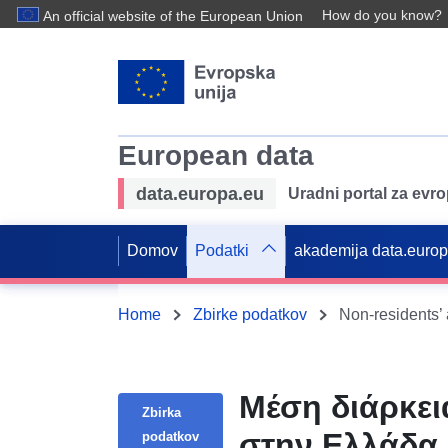
How do you know?
An official website of the European Union
European data
data.europa.eu
Uradni portal za evr
Domov
Podatki
akademija data.euro
Home
Zbirke podatkov
Μέση διάρκει
Zbirka
στην Ελλάδα 
podatkov