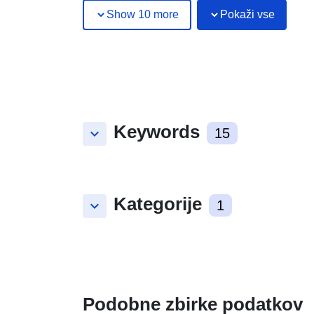
Show 10 more
Pokaži vse
Keywords
keyboard_arrow_down
15
Kategorije
keyboard_arrow_down
1
Podobne zbirke podatkov