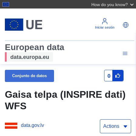
How do you know?
Iniciar sesión
European data
data.europa.eu
0
Conjunto de datos
Gaisa telpa (INSPIRE dati)
WFS
data.gov.lv
Actions