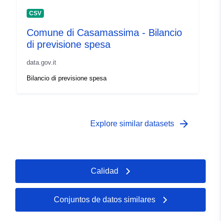
CSV
Comune di Casamassima - Bilancio
di previsione spesa
data.gov.it
Bilancio di previsione spesa
arrow_forward
Explore similar datasets
Calidad
Conjuntos de datos similares