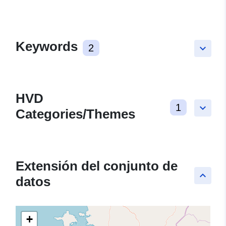
Keywords
2
keyboard_arrow_down
HVD
1
keyboard_arrow_down
Categories/Themes
Extensión del conjunto de
keyboard_arrow_up
datos
+