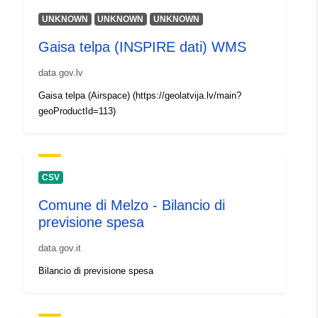
], [ 20.7, 55.6 ], [ 20.7, 58.1 ],
UNKNOWN
UNKNOWN
UNKNOWN
[ 28.5, 58.1 ], [ 28.5, 55.6 ] ]
Gaisa telpa (INSPIRE dati) WMS
Tipo:
Polygon
data.gov.lv
Identificadores:
6b48d033-c149-4281-bda6-
Gaisa telpa (Airspace) (https://geolatvija.lv/main?
e5776d22e4ce
geoProductId=113)
uriRef:
http://data.europa.eu/88u/dataset
c149-4281-bda6-e5776d22e4ce
CSV
Comune di Melzo - Bilancio di
previsione spesa
data.gov.it
Bilancio di previsione spesa