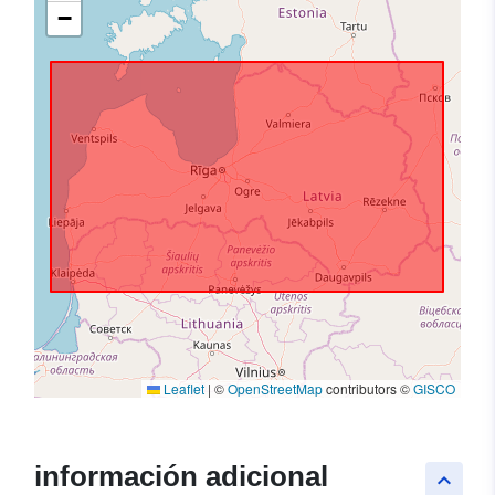
−
Leaflet
|
©
OpenStreetMap
contributors ©
GISCO
información adicional
keyboard_arrow_up