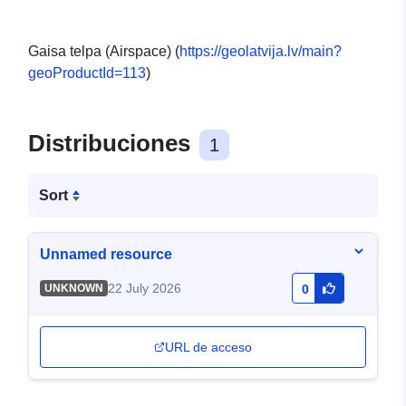
Gaisa telpa (Airspace) (
https://geolatvija.lv/main?
geoProductId=113
)
Distribuciones
1
Sort
Unnamed resource
22 July 2026
UNKNOWN
0
URL de acceso