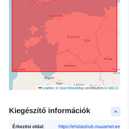
Leaflet
|
©
OpenStreetMap
contributors ©
GISCO
Kiegészítő információk
keyboard_arrow_up
Érkezési oldal:
https://ehdatahub.maaamet.ee/dh