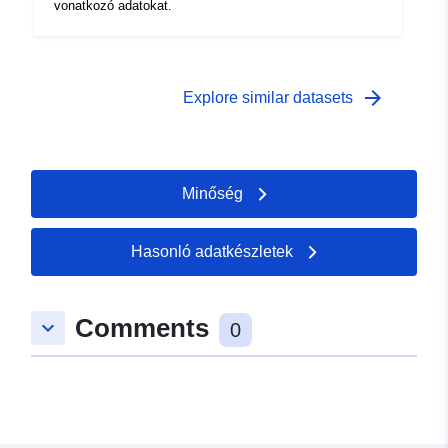
vonatkozó adatokat.
arrow_forward
Explore similar datasets
Minőség
Hasonló adatkészletek
Comments
keyboard_arrow_down
0