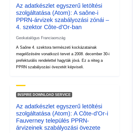
Az adatkészlet egyszerű letöltési
Eredet:
Andmed on toodetud
szolgáltatása (Atom): A saône-i
Copernicus programmi
PPRN-árvizek szabályozási zónái –
raames.
4. szektor Côte-d’Or-ban
Azonosítók:
EE/ee.maaamet.oi-esthub-
Geokatalógus Franciaország
satelliidiandmed
A Saône 4. szektora természeti kockázatainak
megelőzésére vonatkozó tervet a 2008. december 30-i
uriRef:
http://data.europa.eu/88u/dataset/
prefekturális rendelettel hagyták jóvá. Ez a réteg a
bd5f-49b5-a731-b1b9b84f6bd7
PPRN szabályozási övezetét képviseli.
Felhalmozási
daily
időszakosság:
INSPIRE DOWNLOAD SERVICE
Lefedett időszak:
11 July 2015
Az adatkészlet egyszerű letöltési
szolgáltatása (Atom): A Côte-d’Or-i
Fauverney település PPRN-
árvizeinek szabályozási övezete