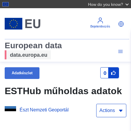
How do you know?
Bejelentkezés
European data
data.europa.eu
0
Adatkészlet
ESTHub műholdas adatok
Észt Nemzeti Geoportál
Actions