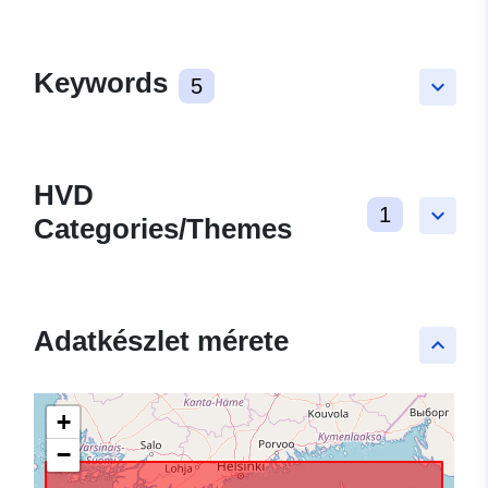
Keywords
5
keyboard_arrow_down
HVD
1
keyboard_arrow_down
Categories/Themes
Adatkészlet mérete
keyboard_arrow_up
+
−