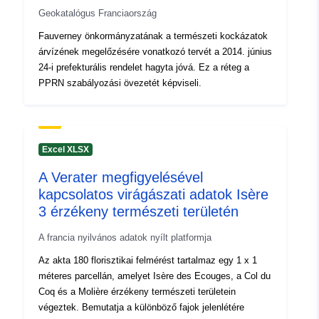
Geokatalógus Franciaország
Fauverney önkormányzatának a természeti kockázatok
árvízének megelőzésére vonatkozó tervét a 2014. június
24-i prefekturális rendelet hagyta jóvá. Ez a réteg a
PPRN szabályozási övezetét képviseli.
Excel XLSX
A Verater megfigyelésével
kapcsolatos virágászati adatok Isère
3 érzékeny természeti területén
A francia nyilvános adatok nyílt platformja
Az akta 180 florisztikai felmérést tartalmaz egy 1 x 1
méteres parcellán, amelyet Isère des Ecouges, a Col du
Coq és a Molière érzékeny természeti területein
végeztek. Bemutatja a különböző fajok jelenlétére