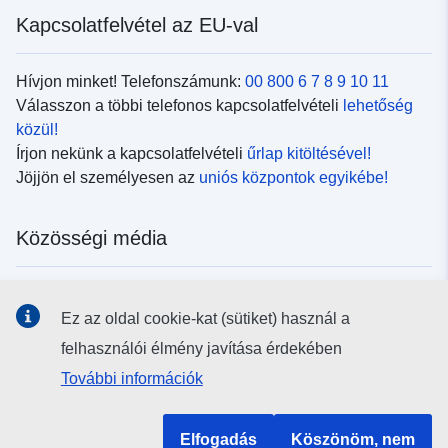
Kapcsolatfelvétel az EU-val
Hívjon minket! Telefonszámunk:
00 800 6 7 8 9 10 11
Válasszon a többi telefonos kapcsolatfelvételi
lehetőség
közül!
Írjon nekünk a kapcsolatfelvételi
űrlap kitöltésével!
Jöjjön el személyesen az
uniós központok egyikébe!
Közösségi média
Kövesse az EU
közösségi oldalait!
Ez az oldal cookie-kat (sütiket) használ a
felhasználói élmény javítása érdekében
Uniós intézmények és szervek
További információk
Keresés az uniós intézmények és szervek körében
Elfogadás
Köszönöm, nem