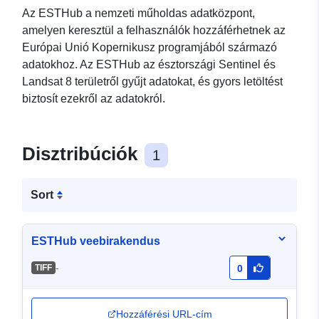
Az ESTHub a nemzeti műholdas adatközpont,
amelyen keresztül a felhasználók hozzáférhetnek az
Európai Unió Kopernikusz programjából származó
adatokhoz. Az ESTHub az észtországi Sentinel és
Landsat 8 területről gyűjt adatokat, és gyors letöltést
biztosít ezekről az adatokról.
Disztribúciók
1
Sort
ESTHub veebirakendus
-
TIFF
0
Hozzáférési URL-cím