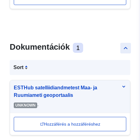
Dokumentációk
1
keyboard_arrow_up
Sort
ESTHub satelliidiandmetest Maa- ja
Ruumiameti geoportaalis
-
UNKNOWN
Hozzáférés a hozzáféréshez