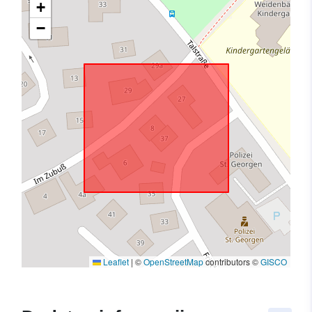
+
−
Leaflet
|
©
OpenStreetMap
contributors ©
GISCO