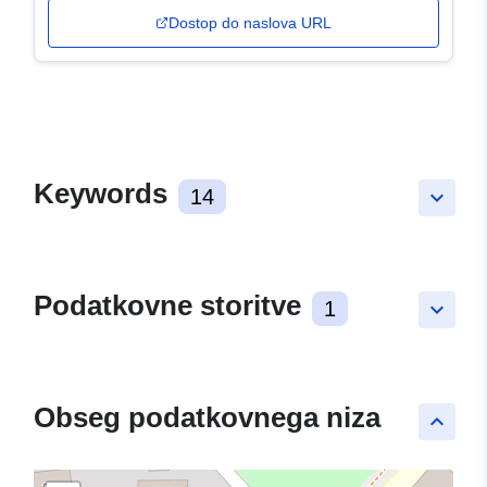
Dostop do naslova URL
Keywords
14
keyboard_arrow_down
Podatkovne storitve
1
keyboard_arrow_down
Obseg podatkovnega niza
keyboard_arrow_up