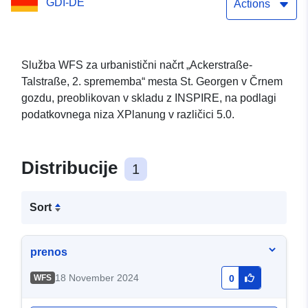
GDI-DE
Actions
Služba WFS za urbanistični načrt „Ackerstraße-
Talstraße, 2. sprememba“ mesta St. Georgen v Črnem
gozdu, preoblikovan v skladu z INSPIRE, na podlagi
podatkovnega niza XPlanung v različici 5.0.
Distribucije
1
Sort
prenos
18 November 2024
WFS
0