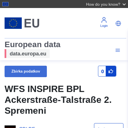
How do you know?
Login
European data
data.europa.eu
0
Zbirka podatkov
WFS INSPIRE BPL
Ackerstraße-Talstraße 2.
Spremeni