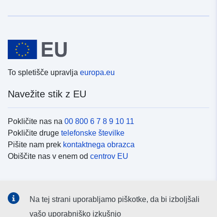
To spletišče upravlja
europa.eu
Navežite stik z EU
Pokličite nas na
00 800 6 7 8 9 10 11
Pokličite druge
telefonske številke
Pišite nam prek
kontaktnega obrazca
Obiščite nas v enem od
centrov EU
Družbeni mediji
Na tej strani uporabljamo piškotke, da bi izboljšali
Iskanje po
družbenih medijih EU
vašo uporabniško izkušnjo