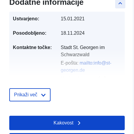
Dodatne informacije
keyboard_arrow_up
Ustvarjeno:
15.01.2021
Posodobljeno:
18.11.2024
Kontaktne točke:
Stadt St. Georgen im
Schwarzwald
E-pošta:
mailto:info@st-
georgen.de
Naslov:
Hauptstr. 9, St.
Georgen im Schwarzwald,
78112, Deutschland
Prikaži več
Katalog:
http://www.st-
georgen.de
Kakovost
Katalogski zapis:
Dodano v data.europa.eu:
21 Febr
2026