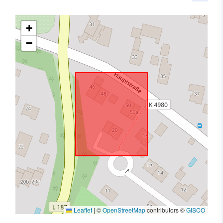
+
−
Leaflet
|
©
OpenStreetMap
contributors ©
GISCO