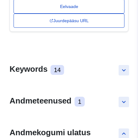
Eelvaade
Juurdepääsu URL
Keywords
14
keyboard_arrow_down
Andmeteenused
1
keyboard_arrow_down
Andmekogumi ulatus
keyboard_arrow_up