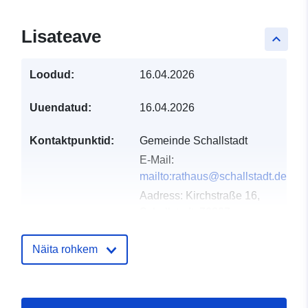
Lisateave
keyboard_arrow_up
Loodud:
16.04.2026
Uuendatud:
16.04.2026
Kontaktpunktid:
Gemeinde Schallstadt
E-Mail:
mailto:rathaus@schallstadt.de
Aadress:
Kirchstraße 16,
Schallstadt, 79227,
Deutschland
URL:
Näita rohkem
http://www.schallstadt.de
Kataloogi kirje:
Lisatud andmetele.europa.eu:
02 