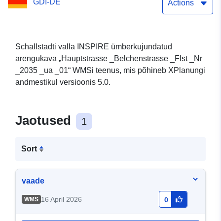
GDI-DE
Actions
Schallstadti valla INSPIRE ümberkujundatud
arengukava „Hauptstrasse _Belchenstrasse _Flst _Nr
_2035 _ua _01“ WMSi teenus, mis põhineb XPlanungi
andmestikul versioonis 5.0.
Jaotused
1
Sort
vaade
16 April 2026
WMS
0