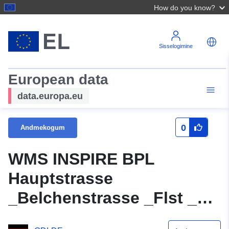
How do you know?
Sisselogimine
European data
data.europa.eu
0
Andmekogum
WMS INSPIRE BPL
Hauptstrasse
_Belchenstrasse _Flst _Nr
_2035 _ua _01