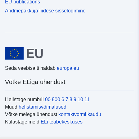
EU publications
Andmepakkuja liidese sisselogimine
Seda veebisaiti haldab
europa.eu
Võtke ELiga ühendust
Helistage numbril
00 800 6 7 8 9 10 11
Muud
helistamisvõimalused
Võtke meiega ühendust
kontaktvormi kaudu
Külastage meid
ELi teabekeskuses