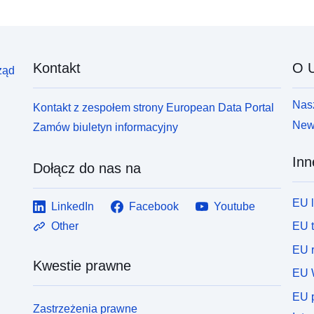
Kontakt
O U
ząd
Nasz
Kontakt z zespołem strony European Data Portal
News
Zamów biuletyn informacyjny
Inn
Dołącz do nas na
EU 
LinkedIn
Facebook
Youtube
EU 
Other
EU r
Kwestie prawne
EU 
EU p
Zastrzeżenia prawne