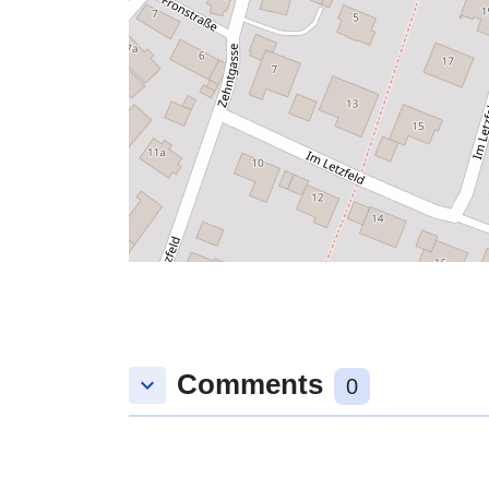
Comments
keyboard_arrow_down
0