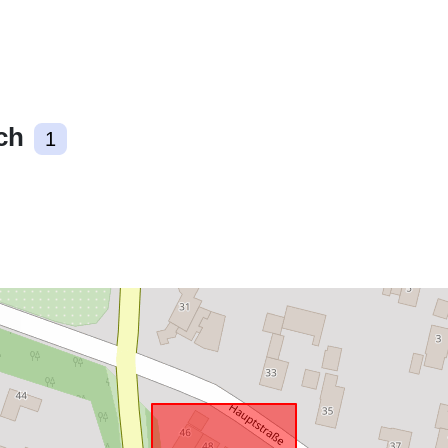
Zgodne z:
ch
1
uriRef: