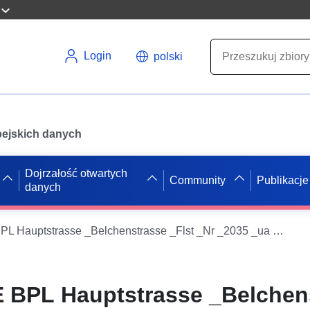
Login
polski
opejskich danych
Dojrzałość otwartych
Community
Publikacje
danych
WMS INSPIRE BPL Hauptstrasse _Belchenstrasse _Flst _Nr _2035 _ua _01
 BPL Hauptstrasse _Belchen