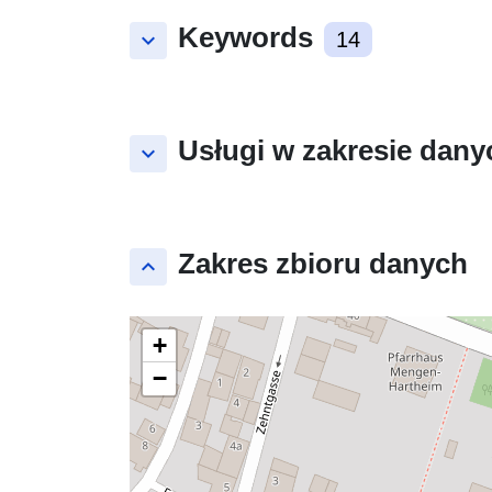
Keywords
keyboard_arrow_down
14
Usługi w zakresie dany
keyboard_arrow_down
Zakres zbioru danych
keyboard_arrow_up
+
−