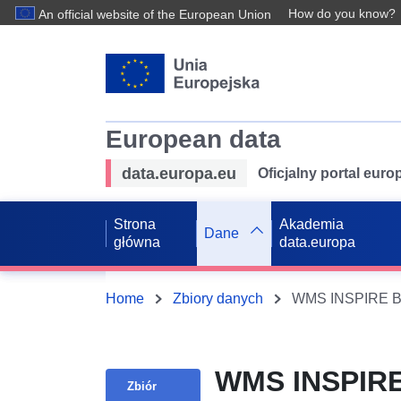
How do you know?
An official website of the European Union
European data
data.europa.eu
Oficjalny portal eur
Strona
Akademia
Dane
główna
data.europa
Home
Zbiory danych
WMS INSPIRE
Zbiór