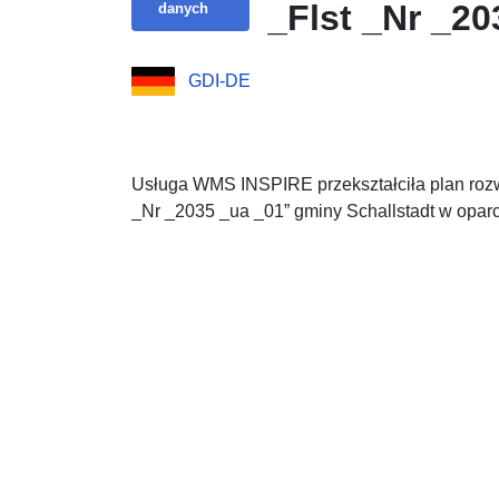
_Flst _Nr _20
danych
GDI-DE
Usługa WMS INSPIRE przekształciła plan rozw
_Nr _2035 _ua _01” gminy Schallstadt w oparc