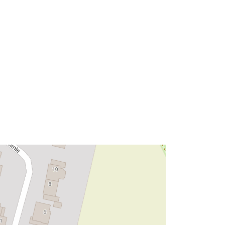
47.957935 ] ]
Typ:
Polygon
Zasób:
http://data.europa.eu/eli/reg/2009/97
6
http://data.europa.eu/88u/dataset/6b
97864f-2531-4ec5-bde1-
bd957f1b1ab1