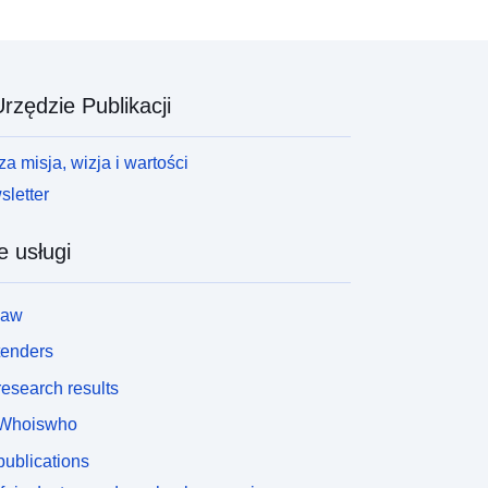
rzędzie Publikacji
a misja, wizja i wartości
letter
e usługi
law
tenders
esearch results
Whoiswho
ublications