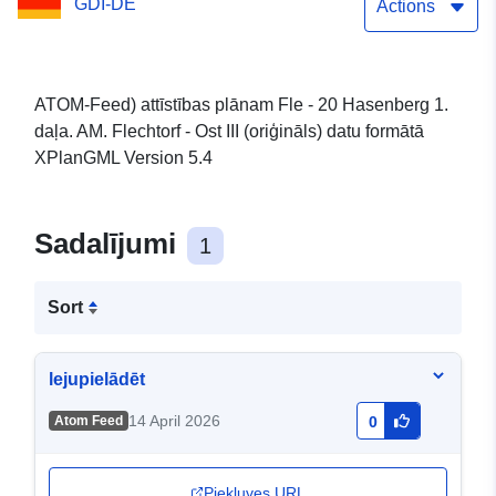
GDI-DE
kopienas Mācīšana
Actions
ATOM-Feed) attīstības plānam Fle - 20 Hasenberg 1.
daļa. AM. Flechtorf - Ost III (oriģināls) datu formātā
XPlanGML Version 5.4
Sadalījumi
1
Sort
lejupielādēt
14 April 2026
Atom Feed
0
Piekļuves URL