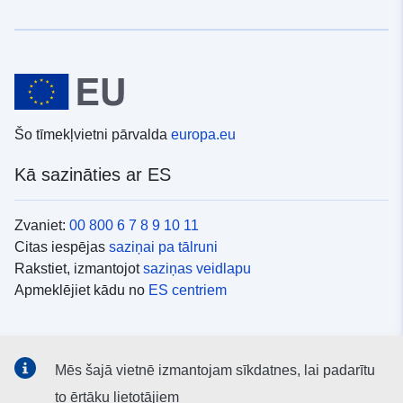
Šo tīmekļvietni pārvalda
europa.eu
Kā sazināties ar ES
Zvaniet:
00 800 6 7 8 9 10 11
Citas iespējas
saziņai pa tālruni
Rakstiet, izmantojot
saziņas veidlapu
Apmeklējiet kādu no
ES centriem
Sociālie mediji
Mēs šajā vietnē izmantojam sīkdatnes, lai padarītu
ES konti
sociālajos medijos
to ērtāku lietotājiem