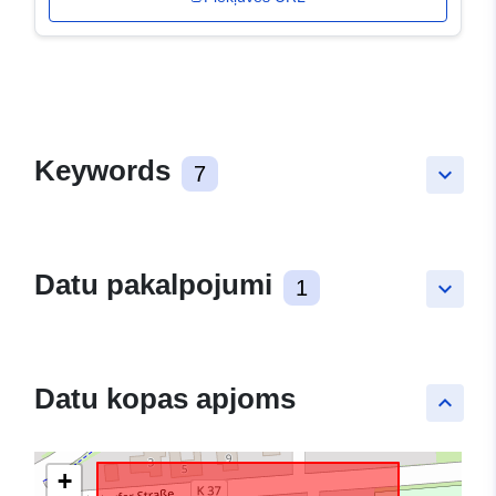
Keywords
7
keyboard_arrow_down
Datu pakalpojumi
1
keyboard_arrow_down
Datu kopas apjoms
keyboard_arrow_up
+