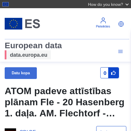
How do you know?
Pieteikties
European data
data.europa.eu
0
Datu kopa
ATOM padeve attīstības
plānam Fle - 20 Hasenberg
1. daļa. AM. Flechtorf -
East III (oriģināls) no