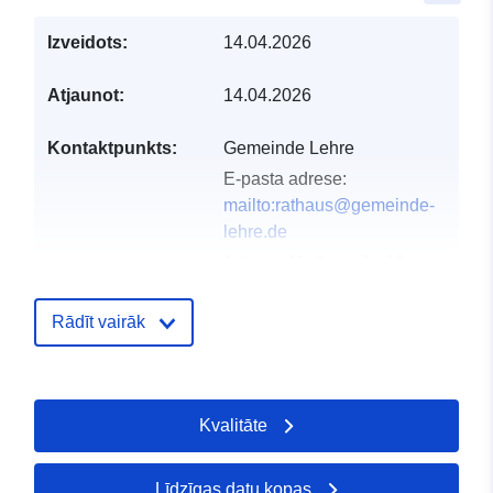
Izveidots:
14.04.2026
Atjaunot:
14.04.2026
Kontaktpunkts:
Gemeinde Lehre
E-pasta adrese:
mailto:rathaus@gemeinde-
lehre.de
Adrese:
Marktstraße 10,
Lehre, D-38165,
Deutschland
Rādīt vairāk
URL:
https://gemeinde-
lehre.de
Kvalitāte
Kataloga
Pievienots data.europa.eu:
02 May
ieraksts:
Jaunākā informācija par Data.euro
03 August 2026
Līdzīgas datu kopas