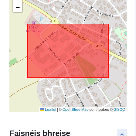
−
Leaflet
|
©
OpenStreetMap
contributors ©
GISCO
Faisnéis bhreise
keyboard_arrow_up