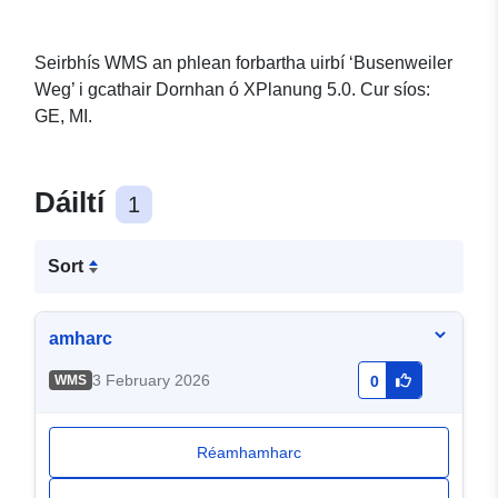
Seirbhís WMS an phlean forbartha uirbí ‘Busenweiler
Weg’ i gcathair Dornhan ó XPlanung 5.0. Cur síos:
GE, MI.
Dáiltí
1
Sort
amharc
3 February 2026
WMS
0
Réamhamharc