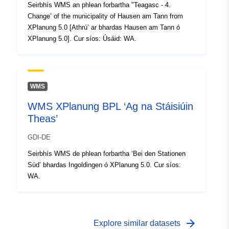
Seirbhís WMS an phlean forbartha "Teagasc - 4.
Change’ of the municipality of Hausen am Tann from
XPlanung 5.0 [Athrú’ ar bhardas Hausen am Tann ó
XPlanung 5.0]. Cur síos: Úsáid: WA.
WMS
WMS XPlanung BPL ‘Ag na Stáisiúin
Theas’
GDI-DE
Seirbhís WMS de phlean forbartha ‘Bei den Stationen
Süd’ bhardas Ingoldingen ó XPlanung 5.0. Cur síos:
WA.
arrow_forward
Explore similar datasets