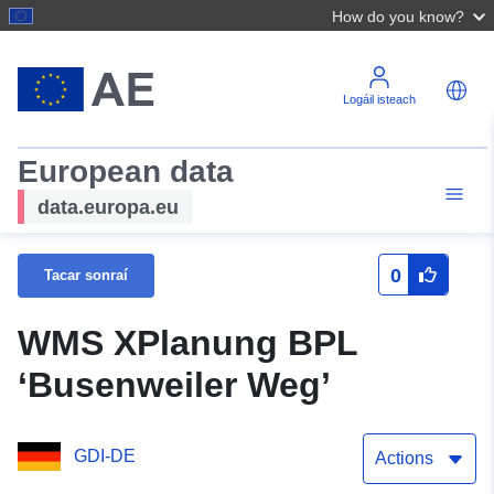
How do you know?
Logáil isteach
European data
data.europa.eu
0
Tacar sonraí
WMS XPlanung BPL
‘Busenweiler Weg’
GDI-DE
Actions