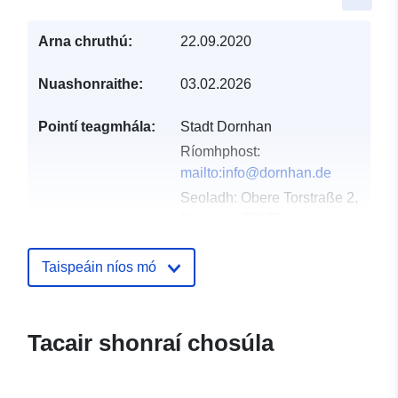
Arna chruthú:
22.09.2020
Nuashonraithe:
03.02.2026
Pointí teagmhála:
Stadt Dornhan
Ríomhphost:
mailto:info@dornhan.de
Seoladh:
Obere Torstraße 2,
Dornhan, 72175,
Deutschland
URL:
http://www.dornhan.de
Taispeáin níos mó
Taifead Catalóige:
Curtha le data.europa.eu:
21
February 2026
Tacair shonraí chosúla
Nuashonraithe ar data.europa.eu:
03 August 2026