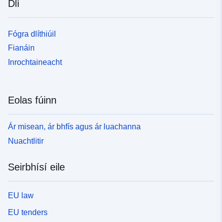
Dlí
Fógra dlíthiúil
Fianáin
Inrochtaineacht
Eolas fúinn
Ár misean, ár bhfís agus ár luachanna
Nuachtlitir
Seirbhísí eile
EU law
EU tenders