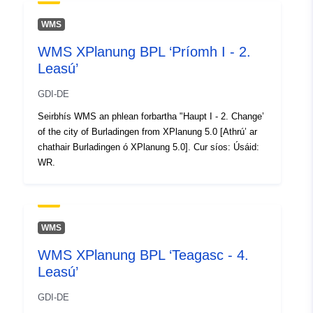
Spásúil:
Comhordanáidí:
[ [
WMS
8.4999326, 48.3519201 ], [
WMS XPlanung BPL ‘Príomh I - 2.
8.5056857, 48.3519201 ], [
Leasú’
8.5056857, 48.3493839 ], [
8.4999326, 48.3493839 ], [
GDI-DE
8.4999326, 48.3519201 ] ]
Seirbhís WMS an phlean forbartha "Haupt I - 2. Change’
Clóscríobh:
Polygon
of the city of Burladingen from XPlanung 5.0 [Athrú’ ar
chathair Burladingen ó XPlanung 5.0]. Cur síos: Úsáid:
Tá sé de réir:
Acmhainn:
WR.
http://data.europa.eu/eli/reg/2009/
uriRef:
http://data.europa.eu/88u/dataset
WMS
9b3b-4f71-bd0d-6794ba642cea
WMS XPlanung BPL ‘Teagasc - 4.
Leasú’
GDI-DE