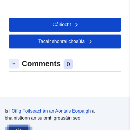
Cáilíocht
Tacair shonraí chosúla
Comments
keyboard_arrow_down
0
Is í
Oifig Foilseachán an Aontais Eorpaigh
a
bhainistíonn an suíomh gréasáin seo.