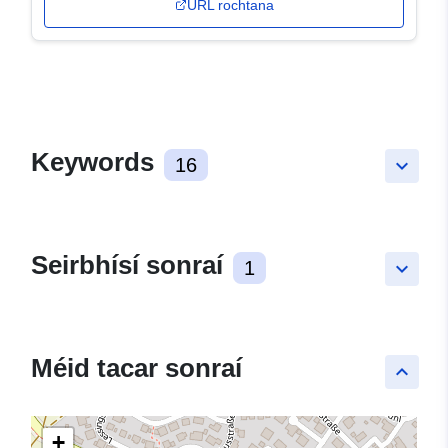
URL rochtana
Keywords
16
keyboard_arrow_down
Seirbhísí sonraí
1
keyboard_arrow_down
Méid tacar sonraí
keyboard_arrow_up
+