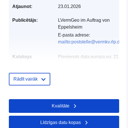
Atjaunot:
23.01.2026
Publicētājs:
LVermGeo im Auftrag von
Eppelsheim
E-pasta adrese:
mailto:poststelle@vermkv.rlp.de
Kataloga
Pievienots data.europa.eu:
21 Feb
ieraksts:
2026
Jaunākā informācija par Data.euro
03 August 2026
Rādīt vairāk
Ģeogrāfiskā
Koordinātes:
[ [ 8.16431,
atrašanās vieta:
49.7018 ], [ 8.16573,
Kvalitāte
49.7018 ], [ 8.16573,
49.7002 ], [ 8.16431,
49.7002 ], [ 8.16431,
Līdzīgas datu kopas
49.7018 ] ]