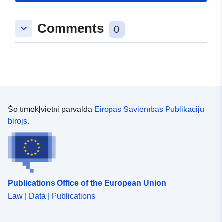
Tips:
Polygon
Comments
keyboard_arrow_down
0
uriRef:
http://data.europa.eu/88u/dataset
23ef-861d-b89a-96c179b127cb
Šo tīmekļvietni pārvalda
Eiropas Savienības Publikāciju
birojs.
Publications Office of the European Union
Law | Data | Publications