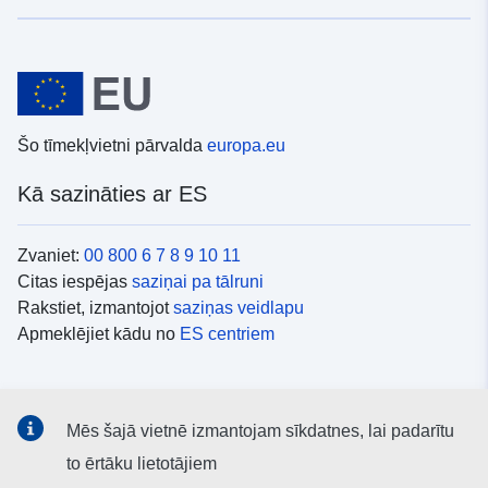
Šo tīmekļvietni pārvalda
europa.eu
Kā sazināties ar ES
Zvaniet:
00 800 6 7 8 9 10 11
Citas iespējas
saziņai pa tālruni
Rakstiet, izmantojot
saziņas veidlapu
Apmeklējiet kādu no
ES centriem
Sociālie mediji
Mēs šajā vietnē izmantojam sīkdatnes, lai padarītu
ES konti
sociālajos medijos
to ērtāku lietotājiem