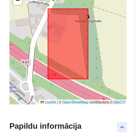
−
Leaflet
|
©
OpenStreetMap
contributors ©
GISCO
Papildu informācija
keyboard_arrow_up