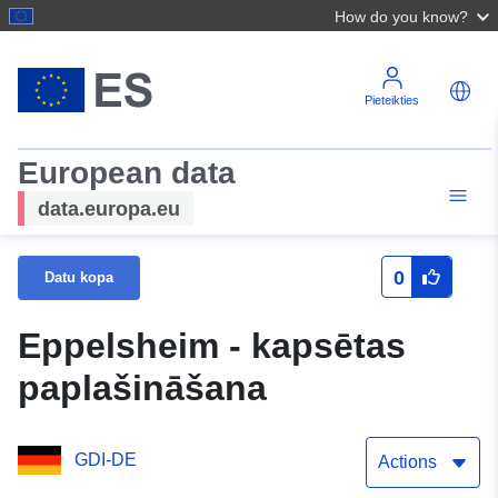
How do you know?
Pieteikties
European data
data.europa.eu
0
Datu kopa
Eppelsheim - kapsētas
paplašināšana
GDI-DE
Actions