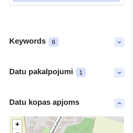
Keywords
6
keyboard_arrow_down
Datu pakalpojumi
1
keyboard_arrow_down
Datu kopas apjoms
keyboard_arrow_up
+