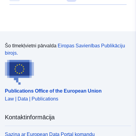
de.org/id/de.bb.metadata/6bc4165
0f16-4efe-a3cb-5f797b9f43ff
uriRef:
http://data.europa.eu/88u/dataset
0f16-4efe-a3cb-5f797b9f43ff
Šo tīmekļvietni pārvalda
Eiropas Savienības Publikāciju
birojs.
Publications Office of the European Union
Law | Data | Publications
Kontaktinformācija
Saziņa ar European Data Portal komandu