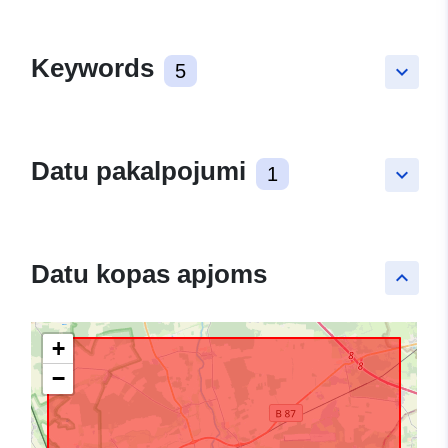
Keywords
5
keyboard_arrow_down
Datu pakalpojumi
1
keyboard_arrow_down
Datu kopas apjoms
keyboard_arrow_up
+
−