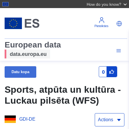
How do you know?
Pieteikties
European data
data.europa.eu
0
Datu kopa
Sports, atpūta un kultūra -
Luckau pilsēta (WFS)
GDI-DE
Actions