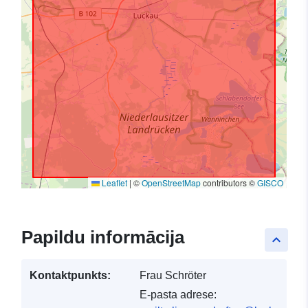
Leaflet
|
©
OpenStreetMap
contributors ©
GISCO
Papildu informācija
keyboard_arrow_up
Kontaktpunkts:
Frau Schröter
E-pasta adrese: