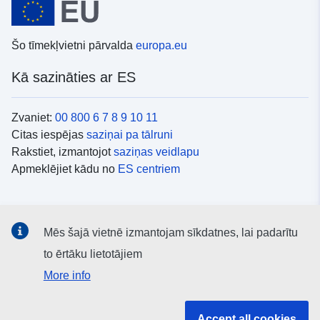
Šo tīmekļvietni pārvalda
europa.eu
Kā sazināties ar ES
Zvaniet:
00 800 6 7 8 9 10 11
Citas iespējas
saziņai pa tālruni
Rakstiet, izmantojot
saziņas veidlapu
Apmeklējiet kādu no
ES centriem
Sociālie mediji
Mēs šajā vietnē izmantojam sīkdatnes, lai padarītu
ES konti
sociālajos medijos
to ērtāku lietotājiem
More info
ES iestādes un struktūras
Accept all cookies