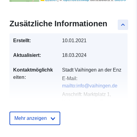
Zusätzliche Informationen
keyboard_arrow_up
Erstellt:
10.01.2021
Aktualisiert:
18.03.2024
Kontaktmöglichk
Stadt Vaihingen an der Enz
eiten:
E-Mail:
mailto:info@vaihingen.de
Anschrift:
Marktplatz 1,
Vaihingen an der Enz,
71665, Deutschland
URL:
Mehr anzeigen
http://www.vaihingen.de