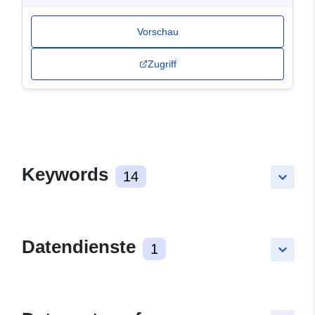
Vorschau
Zugriff
Keywords
14
keyboard_arrow_down
Datendienste
1
keyboard_arrow_down