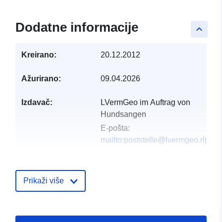
Dodatne informacije
keyboard_arrow_up
Kreirano:
20.12.2012
Ažurirano:
09.04.2026
Izdavač:
LVermGeo im Auftrag von
Hundsangen
E-pošta:
mailto:poststelle@lvermgeo.rlp.de
Kataloški
Dodano u data.europa.eu:
21 Febr
registar:
2026
Prikaži više
Ažurirano na temelju podataka.eu
03 August 2026