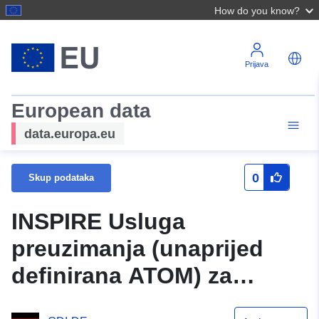
How do you know?
Prijava
European data
data.europa.eu
0
Skup podataka
INSPIRE Usluga
preuzimanja (unaprijed
definirana ATOM) za
prošireni skup podataka