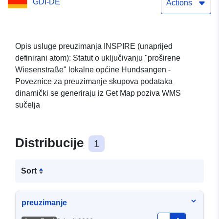
GDI-DE
Wiesenstraße
Actions
Opis usluge preuzimanja INSPIRE (unaprijed
definirani atom): Statut o uključivanju "proširene
Wiesenstraße" lokalne općine Hundsangen -
Poveznice za preuzimanje skupova podataka
dinamički se generiraju iz Get Map poziva WMS
sučelja
Distribucije
1
Sort
preuzimanje