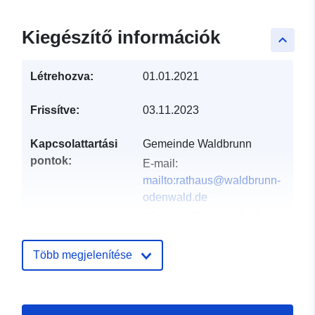
Kiegészítő információk
keyboard_arrow_up
Létrehozva:
01.01.2021
Frissítve:
03.11.2023
Kapcsolattartási
Gemeinde Waldbrunn
pontok:
E-mail:
mailto:rathaus@waldbrunn-
odenwald.de
Cím:
Alte Marktstraße 4,
Waldbrunn, 69429,
Deutschland
Több megjelenítése
URL:
http://www.waldbrunn-
odenwald.de