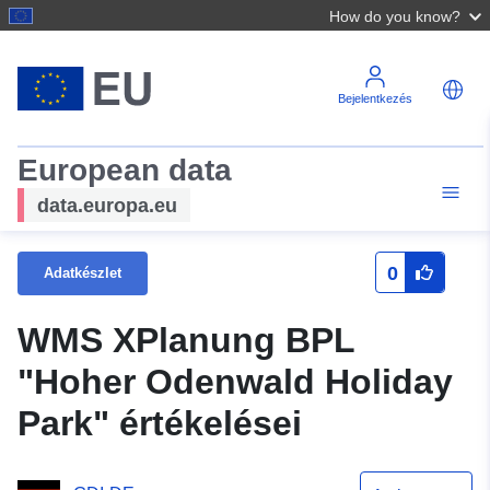
How do you know?
Bejelentkezés
European data
data.europa.eu
0
Adatkészlet
WMS XPlanung BPL
"Hoher Odenwald Holiday
Park" értékelései