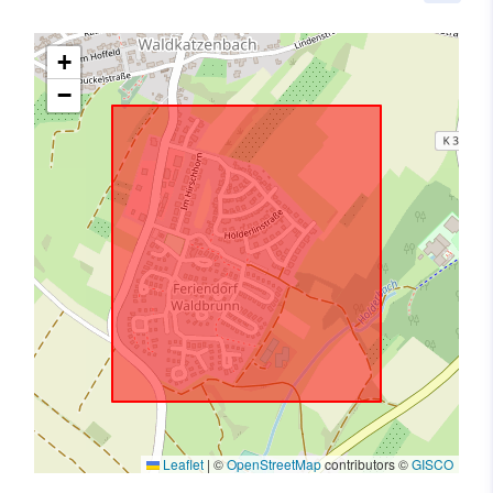
+
−
Leaflet
|
©
OpenStreetMap
contributors ©
GISCO