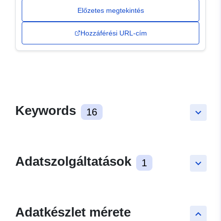
Előzetes megtekintés
Hozzáférési URL-cím
Keywords
16
keyboard_arrow_down
Adatszolgáltatások
1
keyboard_arrow_down
Adatkészlet mérete
keyboard_arrow_up