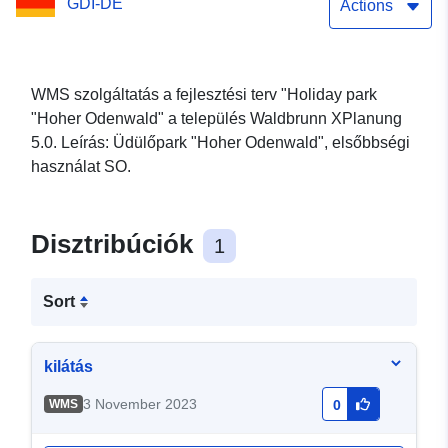
GDI-DE
Actions
WMS szolgáltatás a fejlesztési terv "Holiday park
"Hoher Odenwald" a település Waldbrunn XPlanung
5.0. Leírás: Üdülőpark "Hoher Odenwald", elsőbbségi
használat SO.
Disztribúciók
1
Sort
kilátás
3 November 2023
WMS
0