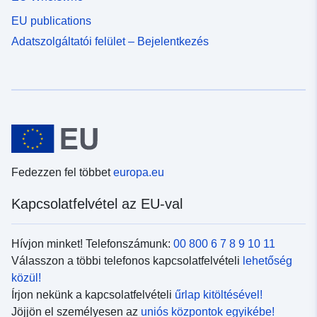
EU publications
Adatszolgáltatói felület – Bejelentkezés
Fedezzen fel többet
europa.eu
Kapcsolatfelvétel az EU-val
Hívjon minket! Telefonszámunk:
00 800 6 7 8 9 10 11
Válasszon a többi telefonos kapcsolatfelvételi
lehetőség
közül!
Írjon nekünk a kapcsolatfelvételi
űrlap kitöltésével!
Jöjjön el személyesen az
uniós központok egyikébe!