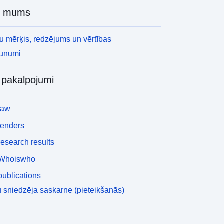
r mums
 mērķis, redzējums un vērtības
aunumi
i pakalpojumi
law
tenders
esearch results
Whoiswho
ublications
 sniedzēja saskarne (pieteikšanās)