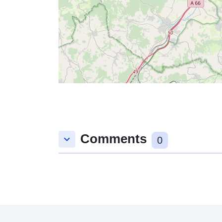
Comments
keyboard_arrow_down
0