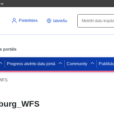
Pieteikties
latviešu
s portāls
Progress atvērto datu jomā
Community
Publikāc
_WFS
sburg_WFS