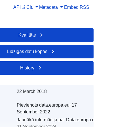
API
Cit.
Metadata
Embed
RSS
Kvalitāte
Līdzīgas datu kopas
History
22 March 2018
Pievienots data.europa.eu:
17
September 2022
Jaunākā informācija par Data.europa.eu:
21 September 2024