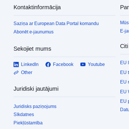
Kontaktinformācija
Pa
Mūsu
Saziņa ar European Data Portal komandu
E-j
Abonēt e-jaunumus
Cit
Sekojiet mums
EU 
LinkedIn
Facebook
Youtube
EU 
Other
EU r
Juridiski jautājumi
EU 
EU p
Juridisks paziņojums
Datu
Sīkdatnes
Piekļūstamība