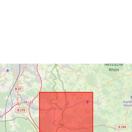
Identifikatori:
uriRef:
Tips: