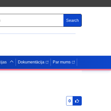
Search
ijas
Dokumentācija
Par mums
0