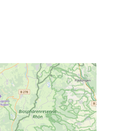
300feb5f-c4b1-4ce0-b760-
8f94cc64ae88
http://data.europa.eu/88u/dataset/6c
210001-3f88-4d3d-b3e0-
844f5b9f32c6
Avoti:
http://inspire.ec.europa.eu/metadata-
codelist/ResourceType/services