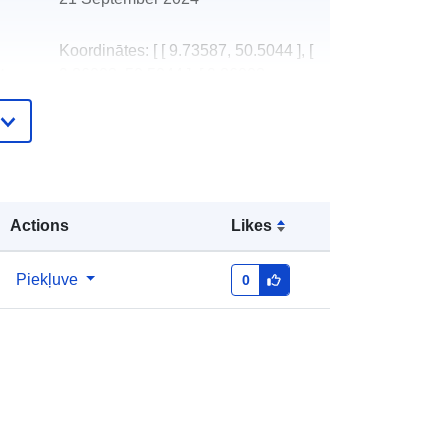
Koordinātes:
[ [ 9.73587, 50.5044 ], [
ta:
9.86003, 50.5044 ], [ 9.86003,
50.4139 ], [ 9.73587, 50.4139 ], [
9.73587, 50.5044 ] ]
Tips:
Polygon
Actions
Likes
25832
Piekļuve
0
25833
Auf Grundlage des
Baugesetzbuches erstellen die
Gemeinden in eigener Verant...