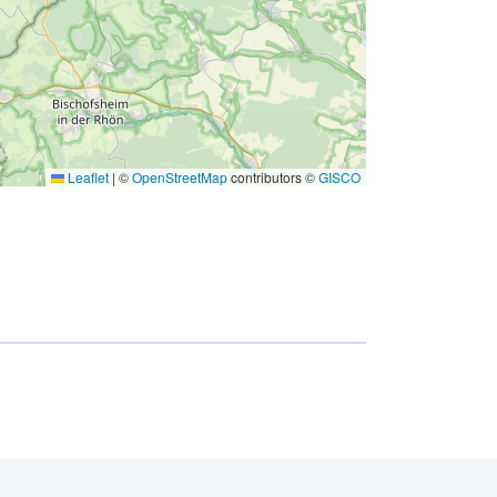
Leaflet
|
©
OpenStreetMap
contributors ©
GISCO