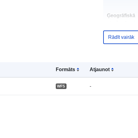
Ģeogrāfiskā
atrašanās vie
Rādīt vairāk
Telpiskais
Formāts
Atjaunot
resurss:
Atbilst:
-
WFS
Pirmavots: