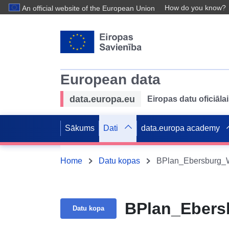
How do you know?
An official website of the European Union
European data
data.europa.eu
Eiropas datu oficiālai
Sākums
Dati
data.europa academy
Home
Datu kopas
BPlan_Ebersburg
BPlan_Eber
Datu kopa