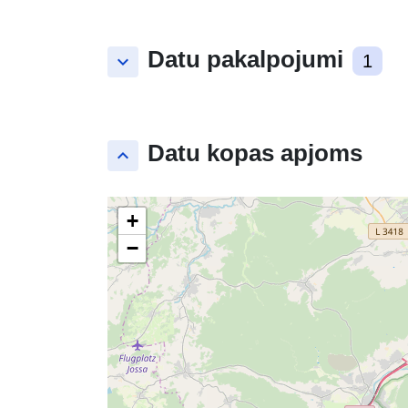
Datu pakalpojumi
keyboard_arrow_down
1
Datu kopas apjoms
keyboard_arrow_up
+
−