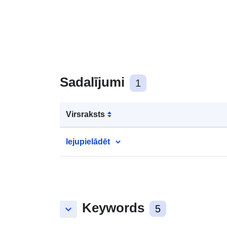
Sadalījumi
1
Virsraksts
lejupielādēt
Keywords
keyboard_arrow_down
5