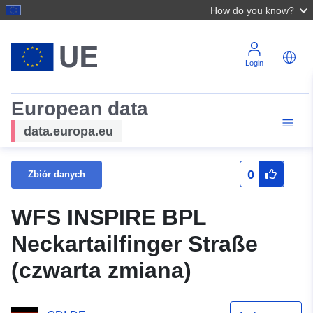
How do you know?
Login
European data
data.europa.eu
0
Zbiór danych
WFS INSPIRE BPL
Neckartailfinger Straße
(czwarta zmiana)