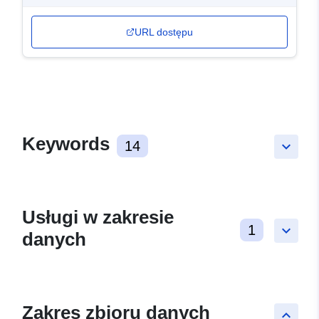
URL dostępu
Keywords
14
keyboard_arrow_down
Usługi w zakresie
1
keyboard_arrow_down
danych
Zakres zbioru danych
keyboard_arrow_up