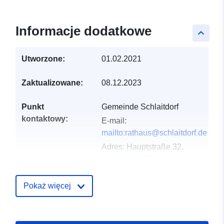
Informacje dodatkowe
keyboard_arrow_up
Utworzone:
01.02.2021
Zaktualizowane:
08.12.2023
Punkt
Gemeinde Schlaitdorf
kontaktowy:
E-mail:
mailto:rathaus@schlaitdorf.de
Adres:
Hauptstraße 32,
Schlaitdorf, 72667,
Deutschland
URL:
Pokaż więcej
http://www.schlaitdorf.de
Zapis katalogu:
Dodany do data.europa.eu:
21