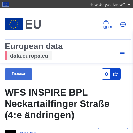
How do you know?
Logga in
European data
data.europa.eu
0
Dataset
WFS INSPIRE BPL
Neckartailfinger Straße
(4:e ändringen)