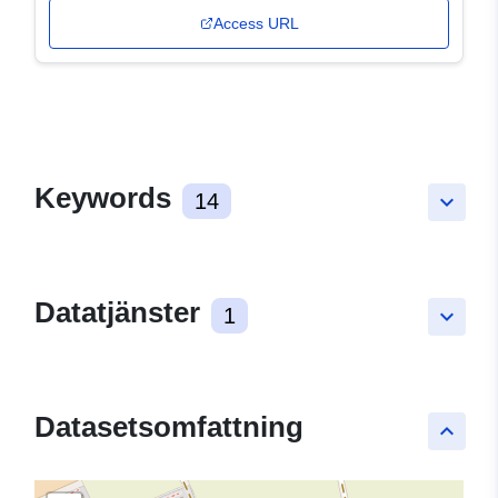
Access URL
Keywords
14
keyboard_arrow_down
Datatjänster
1
keyboard_arrow_down
Datasetsomfattning
keyboard_arrow_up