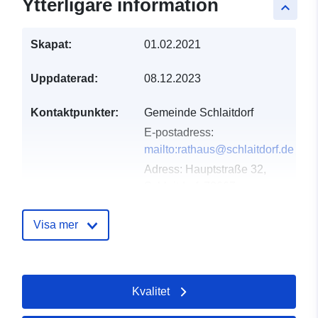
Ytterligare information
keyboard_arrow_up
Skapat:
01.02.2021
Uppdaterad:
08.12.2023
Kontaktpunkter:
Gemeinde Schlaitdorf
E-postadress:
mailto:rathaus@schlaitdorf.de
Adress:
Hauptstraße 32,
Schlaitdorf, 72667,
Deutschland
Webbadress:
Visa mer
http://www.schlaitdorf.de
Katalogregister:
Läggs till i data.europa.eu:
21
Kvalitet
February 2026
Uppdaterad på data.europa.eu: