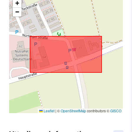
+
−
Leaflet
|
©
OpenStreetMap
contributors ©
GISCO