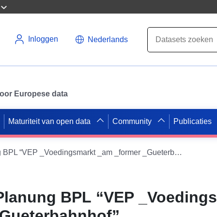
Inloggen
Nederlands
 voor Europese data
Maturiteit van open data
Community
Publicaties
ATOM-Feed XPlanung BPL “VEP _Voedingsmarkt _am _former _Gueterbahnhof”
lanung BPL “VEP _Voedings
_Gueterbahnhof”