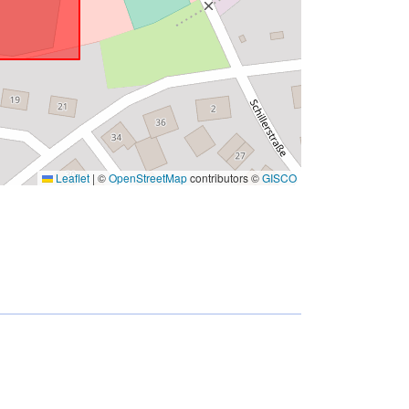
Leaflet
|
©
OpenStreetMap
contributors ©
GISCO