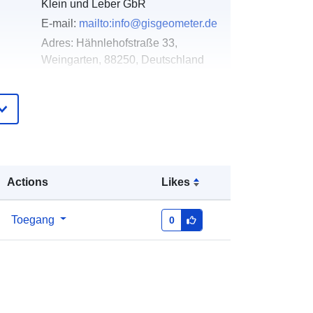
Klein und Leber GbR
E-mail:
mailto:info@gisgeometer.de
Adres:
Hähnlehofstraße 33,
Weingarten, 88250, Deutschland
URL:
https://www.gisgeometer.de/
ister
Toegevoegd aan data.europa.eu:
16
May 2026
Bijgewerkt op data.europa.eu:
03
August 2026
Actions
Likes
Coördinaten:
[ [ 9.6516928,
Toegang
0
47.8287961 ], [ 9.6550286,
47.8287961 ], [ 9.6550286,
47.8283512 ], [ 9.6516928,
47.8283512 ], [ 9.6516928,
47.8287961 ] ]
Soort:
Polygon