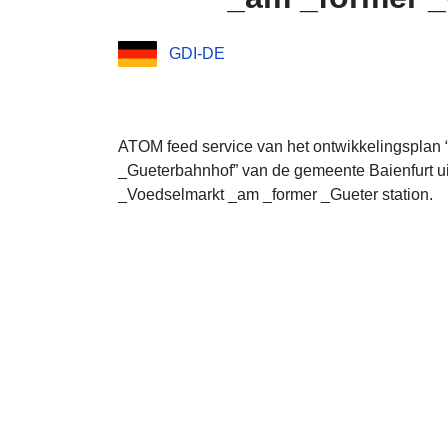
GDI-DE
ATOM feed service van het ontwikkelingsplan
_Gueterbahnhof” van de gemeente Baienfurt ui
_Voedselmarkt _am _former _Gueter station.