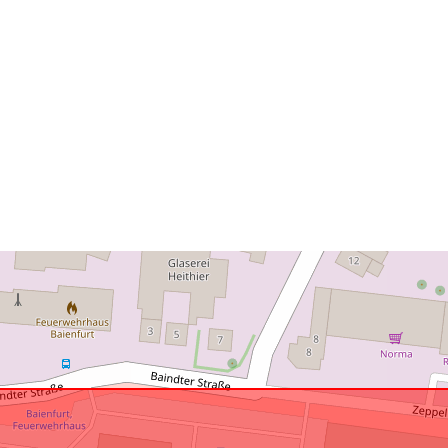
Is conform:
uriRef: