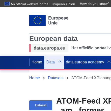
How do you know?
An official website of the European Union
European data
data.europa.eu
Het officiële portaal
Home
Data
data.europa academy
Home
Datasets
ATOM-Feed XP
Dataset
_am _former 