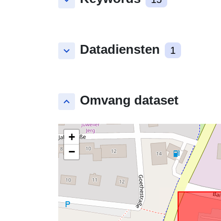
keyboard_arrow_down
Datadiensten
keyboard_arrow_down
1
Omvang dataset
keyboard_arrow_up
+
−