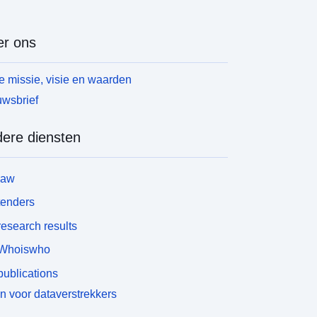
r ons
 missie, visie en waarden
wsbrief
ere diensten
law
tenders
esearch results
Whoiswho
ublications
n voor dataverstrekkers