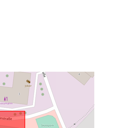
Bron:
http://data.europa.eu/eli/reg/2009/97
6
http://data.europa.eu/88u/dataset/6c
413799-bf69-471d-8b9d-
b9b382f9b4fb