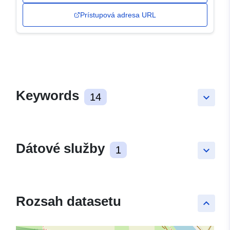
Prístupová adresa URL
Keywords
14
keyboard_arrow_down
Dátové služby
1
keyboard_arrow_down
Rozsah datasetu
keyboard_arrow_up