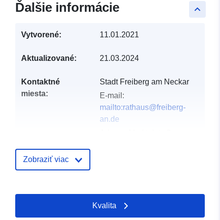
Ďalšie informácie
keyboard_arrow_up
Vytvorené:
11.01.2021
Aktualizované:
21.03.2024
Kontaktné
Stadt Freiberg am Neckar
miesta:
E-mail:
mailto:rathaus@freiberg-
an.de
Adresa:
Marktplatz 2,
Freiberg am Neckar, 71691,
Deutschland
Zobraziť viac
Adresa URL:
http://www.freiberg-an.de
Kvalita
Katalógový
Pridané k údajom.europa.eu:
21 F
záznam:
2026