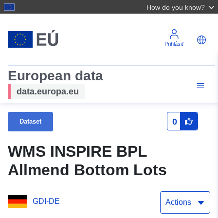
How do you know?
Prihlásiť
European data
data.europa.eu
0
Dataset
WMS INSPIRE BPL
Allmend Bottom Lots
GDI-DE
Actions