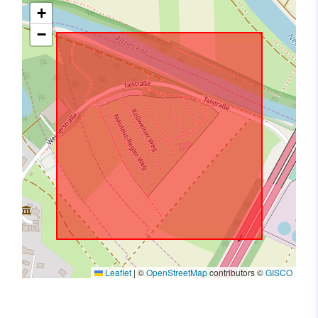
+
−
Leaflet
|
©
OpenStreetMap
contributors ©
GISCO