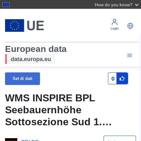
How do you know?
Login
European data
data.europa.eu
0
Set di dati
WMS INSPIRE BPL
Seebauernhöhe
Sottosezione Sud 1.
Emendamento