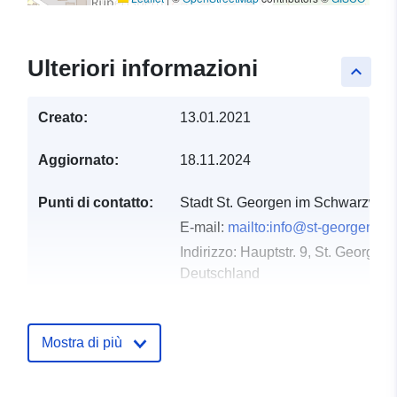
Ulteriori informazioni
keyboard_arrow_up
Creato:
13.01.2021
Aggiornato:
18.11.2024
Punti di contatto:
Stadt St. Georgen im Schwarzwal
E-mail:
mailto:info@st-georgen.de
Indirizzo:
Hauptstr. 9, St. George
Deutschland
Dataset Testo del segnaposto del 
http://www.st-georgen.de
Mostra di più
Registro del
Aggiunta a data.europa.eu:
21
catalogo:
February 2026