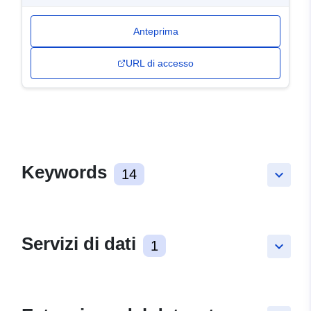
Anteprima
URL di accesso
Keywords
14
keyboard_arrow_down
Servizi di dati
1
keyboard_arrow_down