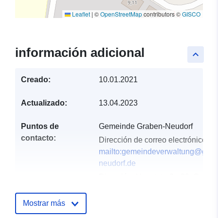
Leaflet
|
©
OpenStreetMap
contributors ©
GISCO
información adicional
keyboard_arrow_up
Creado:
10.01.2021
Actualizado:
13.04.2023
Puntos de
Gemeinde Graben-Neudorf
contacto:
Dirección de correo electrónico:
mailto:gemeindeverwaltung@grab
neudorf.de
Dirección:
Hauptstraße 39, Graben
Neudorf, 76676, Deutschland
URL:
http://www.graben-neudorf.d
Mostrar más