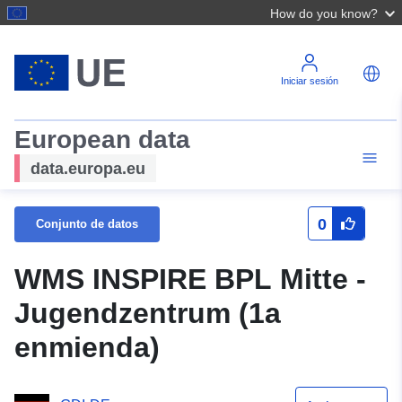
How do you know?
Iniciar sesión
European data
data.europa.eu
0
Conjunto de datos
WMS INSPIRE BPL Mitte -
Jugendzentrum (1a
enmienda)