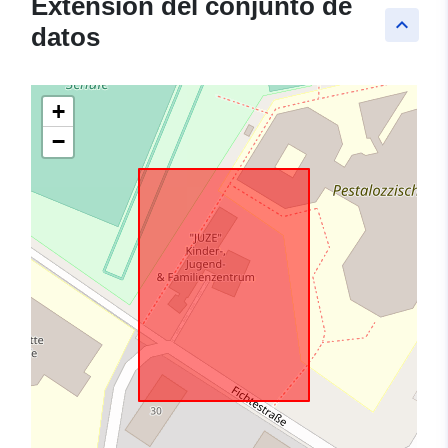
Extensión del conjunto de
keyboard_arrow_up
datos
+
−