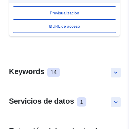
Previsualización
URL de acceso
Keywords
14
keyboard_arrow_down
Servicios de datos
1
keyboard_arrow_down