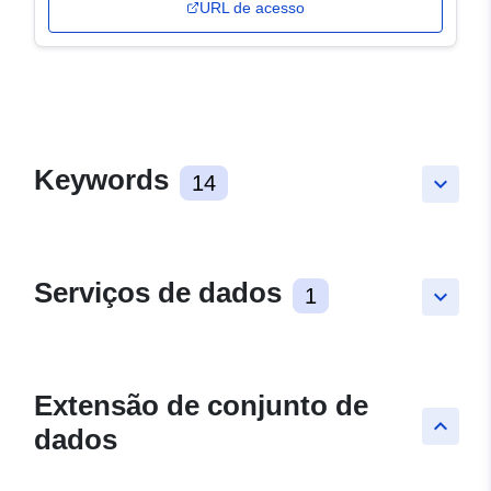
URL de acesso
Keywords
14
keyboard_arrow_down
Serviços de dados
1
keyboard_arrow_down
Extensão de conjunto de
keyboard_arrow_up
dados