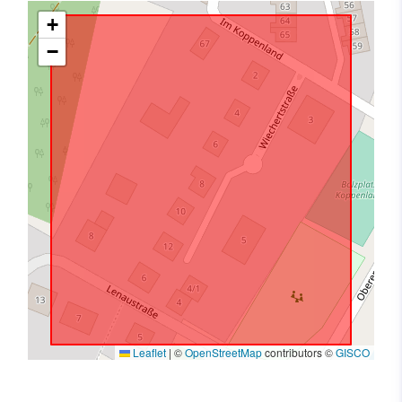
+
−
Leaflet
|
©
OpenStreetMap
contributors ©
GISCO