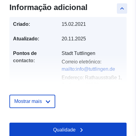
Informação adicional
keyboard_arrow_up
Criado:
15.02.2021
Atualizado:
20.11.2025
Pontos de
Stadt Tuttlingen
contacto:
Correio eletrónico:
mailto:info@tuttlingen.de
Endereço:
Rat­haus­stra­ße 1,
Tutt­lin­gen, 78532,
Deutschland
URL:
Mostrar mais
http://www.tuttlingen.de
Registo do
Acrescentado à data.europa.eu:
Qualidade
catálogo:
21 February 2026