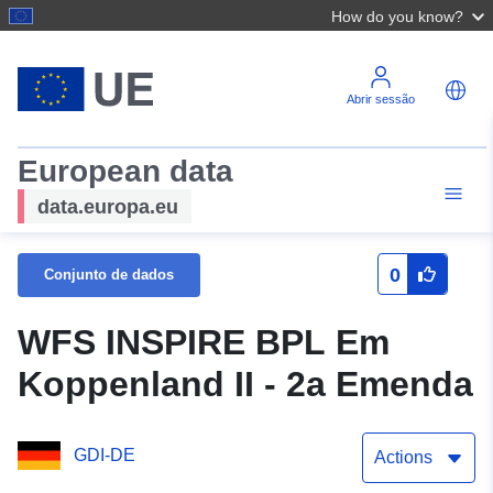
How do you know?
Abrir sessão
European data
data.europa.eu
0
Conjunto de dados
WFS INSPIRE BPL Em
Koppenland II - 2a Emenda
GDI-DE
Actions