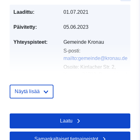
Laadittu:
01.07.2021
Päivitetty:
05.06.2023
Yhteyspisteet:
Gemeinde Kronau
S-posti:
mailto:gemeinde@kronau.de
Osoite:
Kirrlacher Str. 2,
Kronau, 76709, Deutschland
URL-osoite:
http://www.kronau.de
Näytä lisää
Luetteloluetteloa
Lisätty dataan.europa.eu:
21
koskeva rekisteri:
February 2026
Laatu
Päivitetty data.europa.eu:
03
August 2026
Samankaltaiset tietoaineistot