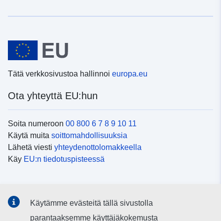
Tätä verkkosivustoa hallinnoi
europa.eu
Ota yhteyttä EU:hun
Soita numeroon
00 800 6 7 8 9 10 11
Käytä muita
soittomahdollisuuksia
Lähetä viesti
yhteydenottolomakkeella
Käy
EU:n tiedotuspisteessä
Sosiaalinen media
Käytämme evästeitä tällä sivustolla
EU
sosiaalisessa mediassa
parantaaksemme käyttäjäkokemusta