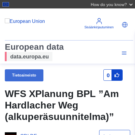
How do you know?
Sisäänkirjautuminen
European data
data.europa.eu
0
Tietoaineisto
WFS XPlanung BPL ”Am
Hardlacher Weg
(alkuperäsuunnitelma)”