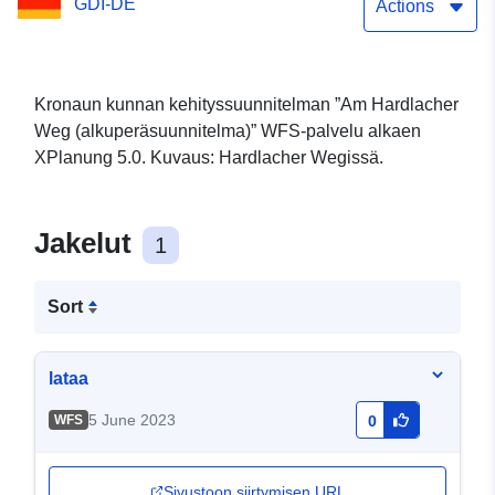
GDI-DE
Actions
Kronaun kunnan kehityssuunnitelman ”Am Hardlacher
Weg (alkuperäsuunnitelma)” WFS-palvelu alkaen
XPlanung 5.0. Kuvaus: Hardlacher Wegissä.
Jakelut
1
Sort
lataa
5 June 2023
WFS
0
Sivustoon siirtymisen URL