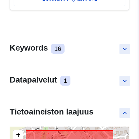
Keywords
16
keyboard_arrow_down
Datapalvelut
1
keyboard_arrow_down
Tietoaineiston laajuus
keyboard_arrow_up
+