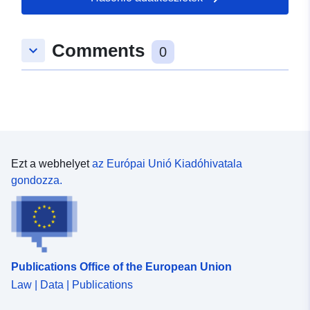
49.2254475 ], [ 8.6297791,
49.2254475 ], [ 8.6297791,
Comments
keyboard_arrow_down
49.2202107 ], [ 8.623764,
0
49.2202107 ], [ 8.623764,
49.2254475 ] ]
Típus:
Polygon
uriRef:
http://data.europa.eu/88u/dataset
650a-45d3-8171-ae33b6b0cb31
Ezt a webhelyet
az Európai Unió Kiadóhivatala
gondozza.
Publications Office of the European Union
Law | Data | Publications