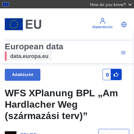
How do you know?
Bejelentkezés
European data
data.europa.eu
0
Adatkészlet
WFS XPlanung BPL „Am
Hardlacher Weg
(származási terv)”