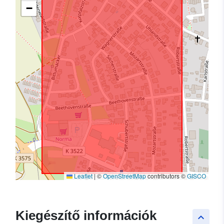
−
Leaflet
|
©
OpenStreetMap
contributors ©
GISCO
Kiegészítő információk
keyboard_arrow_up