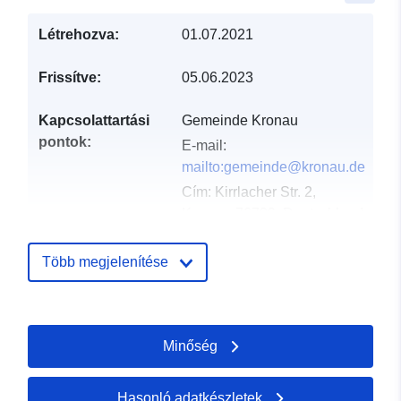
Létrehozva:
01.07.2021
Frissítve:
05.06.2023
Kapcsolattartási
Gemeinde Kronau
pontok:
E-mail:
mailto:gemeinde@kronau.de
Cím:
Kirrlacher Str. 2,
Kronau, 76709, Deutschland
URL:
http://www.kronau.de
Több megjelenítése
Katalógus-
Hozzáadva a data.europa.eu-hoz:
nyilvántartás:
21 February 2026
Frissítve: data.europa.eu:
03
Minőség
August 2026
Hasonló adatkészletek
Térbeli:
Koordináták:
[ [ 8.623764,