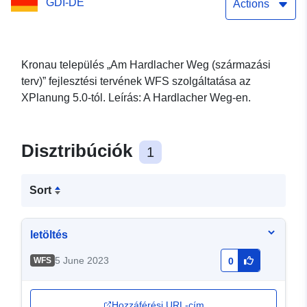
GDI-DE
Actions
Kronau település „Am Hardlacher Weg (származási
terv)” fejlesztési tervének WFS szolgáltatása az
XPlanung 5.0-tól. Leírás: A Hardlacher Weg-en.
Disztribúciók
1
Sort
letöltés
5 June 2023
WFS
0
Hozzáférési URL-cím