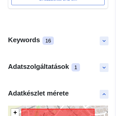
Keywords
16
keyboard_arrow_down
Adatszolgáltatások
1
keyboard_arrow_down
Adatkészlet mérete
keyboard_arrow_up
+