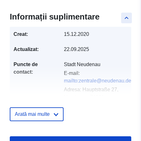
Informații suplimentare
keyboard_arrow_up
Creat:
15.12.2020
Actualizat:
22.09.2025
Puncte de
Stadt Neudenau
contact:
E-mail:
mailto:zentrale@neudenau.de
Adresa:
Hauptstraße 27,
Neudenau, 74861,
Deutschland
Adresă URL:
Arată mai multe
http://www.neudenau.de
Registru catalog:
Adăugat la data.europa.eu:
21 Feb