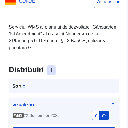
GDI-DE
Actions
Serviciul WMS al planului de dezvoltare "Gänsgarten
1st Amendment" al orașului Neudenau de la
XPlanung 5.0. Descriere: § 13 BauGB, utilizarea
prioritară GE.
Distribuiri
1
Sort
vizualizare
22 September 2025
WMS
0