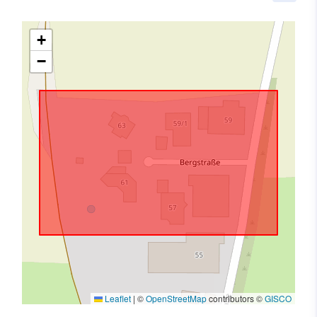
+
−
Leaflet
|
©
OpenStreetMap
contributors ©
GISCO