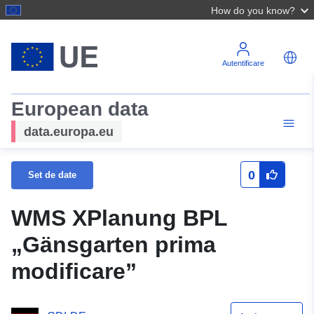
How do you know?
Autentificare
European data
data.europa.eu
0
Set de date
WMS XPlanung BPL
„Gänsgarten prima
modificare”