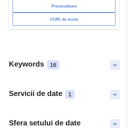
Previzualizare
URL de acces
Keywords
16
keyboard_arrow_down
Servicii de date
1
keyboard_arrow_down
Sfera setului de date
keyboard_arrow_up