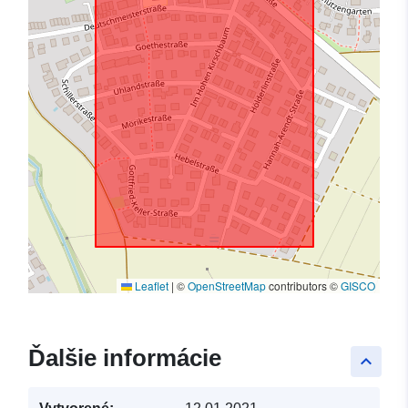
Leaflet
|
©
OpenStreetMap
contributors ©
GISCO
Ďalšie informácie
keyboard_arrow_up