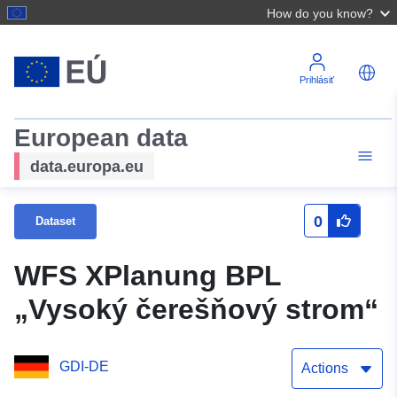
How do you know?
Prihlásiť
European data
data.europa.eu
0
Dataset
WFS XPlanung BPL
„Vysoký čerešňový strom“
GDI-DE
Actions