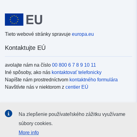
Tieto webové stránky spravuje
europa.eu
Kontaktujte EÚ
avolajte nám na číslo
00 800 6 7 8 9 10 11
Iné spôsoby, ako nás
kontaktovať telefonicky
Napíšte nám prostredníctvom
kontaktného formulára
Navštívte nás v niektorom z
centier EÚ
Sociálne médiá
Na zlepšenie používateľského zážitku využívame
Kanály EÚ na
sociálnych médiách
súbory cookies.
More info