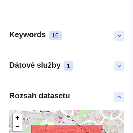
Keywords
16
keyboard_arrow_down
Dátové služby
1
keyboard_arrow_down
Rozsah datasetu
keyboard_arrow_up
+
−