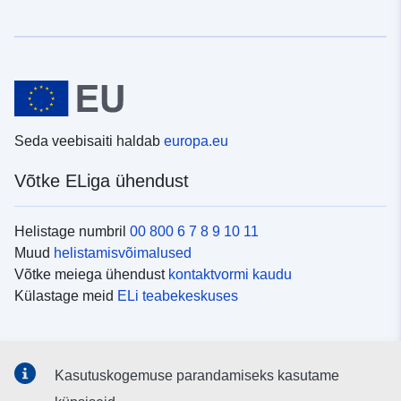
Seda veebisaiti haldab
europa.eu
Võtke ELiga ühendust
Helistage numbril
00 800 6 7 8 9 10 11
Muud
helistamisvõimalused
Võtke meiega ühendust
kontaktvormi kaudu
Külastage meid
ELi teabekeskuses
Sotsiaalmeedia
Kasutuskogemuse parandamiseks kasutame
Otsige ELi teavet
sotsiaalmeediakanalitest