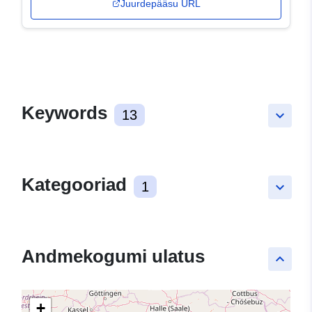
Juurdepääsu URL
Keywords
13
keyboard_arrow_down
Kategooriad
1
keyboard_arrow_down
Andmekogumi ulatus
keyboard_arrow_up
+