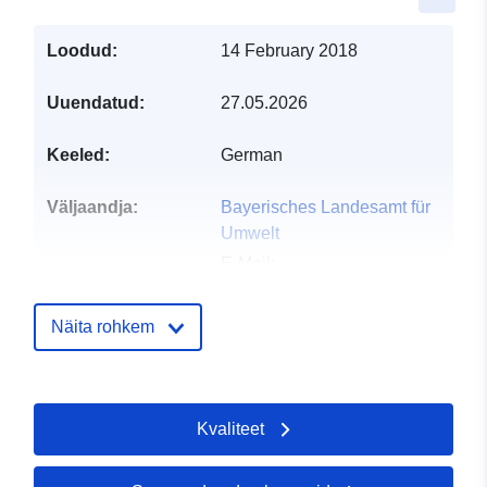
Loodud:
14 February 2018
Uuendatud:
27.05.2026
Keeled:
German
Väljaandja:
Bayerisches Landesamt für
Umwelt
E-Mail:
datenstelle@lfu.bayern.de
Koduleht:
Näita rohkem
https://www.lfu.bayern.de
Kontaktpunktid:
Bayerisches Landesamt für
Kvaliteet
Umwelt
E-Mail:
mailto:datenstelle@lfu.bayern.de