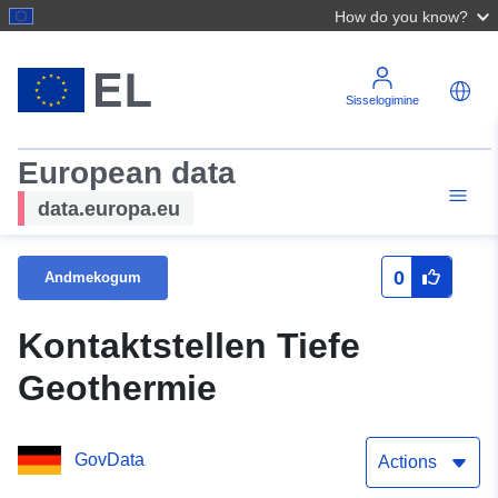
How do you know?
Sisselogimine
European data
data.europa.eu
0
Andmekogum
Kontaktstellen Tiefe
Geothermie
GovData
Actions