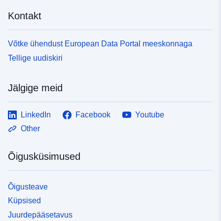
uriRef:
http://data.europa.eu/88u/dataset
Kontakt
9d81-430c-b20f-22136994e1e6
Tekkepõhine
other
Võtke ühendust European Data Portal meeskonnaga
perioodilisus:
Tellige uudiskiri
Tüüp:
Ressurss:
http://inspire.ec.europa.eu/metadat
Jälgige meid
codelist/ResourceType/dataset
LinkedIn
Facebook
Youtube
Other
Õigusküsimused
Õigusteave
Küpsised
Juurdepääsetavus