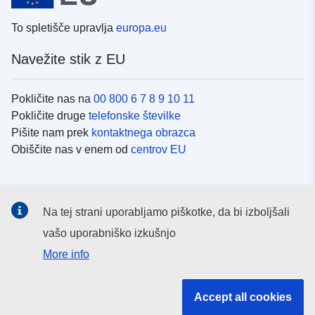
To spletišče upravlja
europa.eu
Navežite stik z EU
Pokličite nas na
00 800 6 7 8 9 10 11
Pokličite druge
telefonske številke
Pišite nam prek
kontaktnega obrazca
Obiščite nas v enem od
centrov EU
Družbeni mediji
Na tej strani uporabljamo piškotke, da bi izboljšali
Iskanje po
družbenih medijih EU
vašo uporabniško izkušnjo
More info
Institucije in organi EU
Accept all cookies