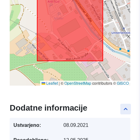
Leaflet
|
©
OpenStreetMap
contributors ©
GISCO
Dodatne informacije
keyboard_arrow_up
Ustvarjeno:
08.09.2021