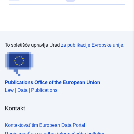
48.5639182 ], [ 9.454516,
48.5639182 ], [ 9.454516,
48.5673313 ] ]
Tip:
Polygon
Ustreza:
Vir:
To spletišče upravlja Urad
za publikacije Evropske unije.
http://data.europa.eu/eli/reg/2009/
uriRef:
http://data.europa.eu/88u/dataset/
f445-4b74-b5c8-03f5282b96e4
Publications Office of the European Union
Law | Data | Publications
Kontakt
Kontaktovať tím European Data Portal
Registrovať sa na odber informačného bulletinu