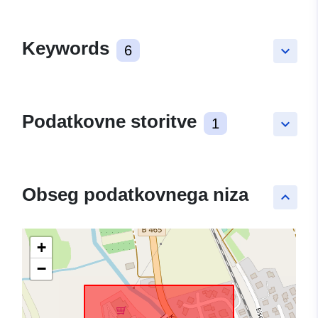
Keywords
6
keyboard_arrow_down
Podatkovne storitve
1
keyboard_arrow_down
Obseg podatkovnega niza
keyboard_arrow_up
+
−