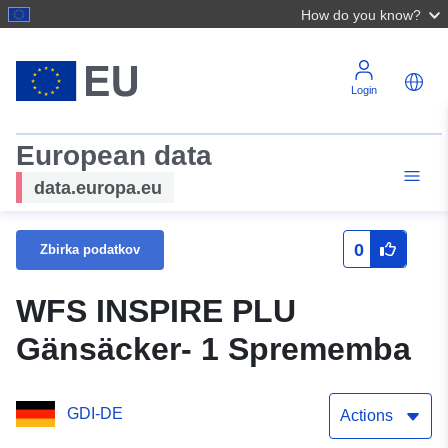
How do you know?
Login
European data
data.europa.eu
0
Zbirka podatkov
WFS INSPIRE PLU
Gänsäcker- 1 Sprememba
GDI-DE
Actions