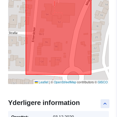
Leaflet
|
©
OpenStreetMap
contributors ©
GISCO
Yderligere information
keyboard_arrow_up