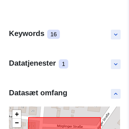
Keywords
16
keyboard_arrow_down
Datatjenester
1
keyboard_arrow_down
Datasæt omfang
keyboard_arrow_up
+
−