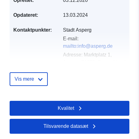
Oprettet:
03.12.2020
Opdateret:
13.03.2024
Kontaktpunkter:
Stadt Asperg
E-mail:
mailto:info@asperg.de
Adresse:
Marktplatz 1,
Asperg, 71679, Deutschland
Webadresse:
http://www.asperg.de
Vis mere
Fortegnelse over
Tilføjet til data.europa.eu:
21
kataloger:
February 2026
Kvalitet
Opdateret på data.europa.eu:
03 August 2026
Tilsvarende datasæt
Fysiske:
Koordinater:
[ [ 9.1280668,