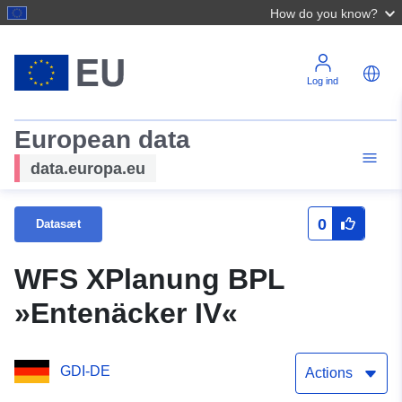
How do you know?
Log ind
European data
data.europa.eu
0
Datasæt
WFS XPlanung BPL
»Entenäcker IV«
GDI-DE
Actions