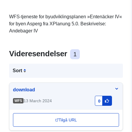
WFS-tjeneste for byudviklingsplanen »Entenäcker IV«
for byen Asperg fra XPlanung 5.0. Beskrivelse:
Andebager IV
Videresendelser
1
Sort
download
13 March 2024
WFS
0
Tilgå URL