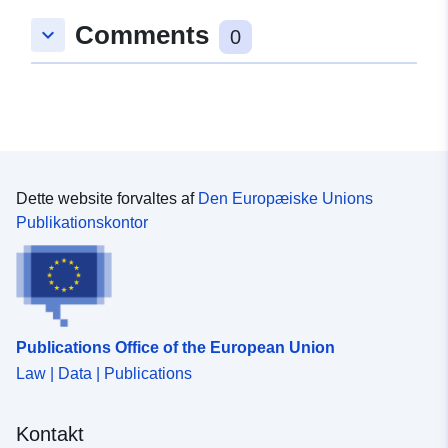
48.902475 ], [ 9.1294059,
Comments
keyboard_arrow_down
48.902475 ], [ 9.1294059,
0
48.9013294 ], [ 9.1280668,
48.9013294 ], [ 9.1280668,
48.902475 ] ]
Type:
Polygon
Svarer til:
Ressource:
Dette website forvaltes af
Den Europæiske Unions
http://data.europa.eu/eli/reg/2009/
Publikationskontor
uriRef:
http://data.europa.eu/88u/dataset/
ae7c-4d0d-beed-f80a894dc013
Publications Office of the European Union
Law | Data | Publications
Kontakt