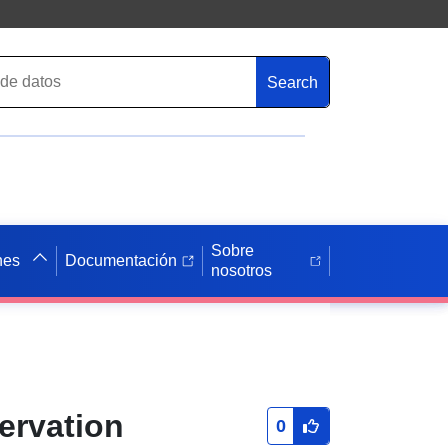
Search
Sobre
nes
Documentación
nosotros
ervation
0