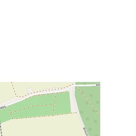
47.6761323 ] ]
Tipo:
Polygon
Recurso:
http://data.europa.eu/eli/reg/2009/97
6
http://data.europa.eu/88u/dataset/6d
1440f8-3640-47e8-9003-
3e0d4089fbcd