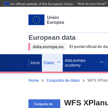
How do you know?
An official website of the European Union
European data
data.europa.eu
El portal oficial de 
data.europa
Inicio
Datos
academy
Home
Conjuntos de datos
WFS XPlanun
WFS XPlanu
Conjunto de