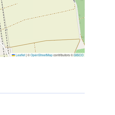
Leaflet
|
©
OpenStreetMap
contributors ©
GISCO