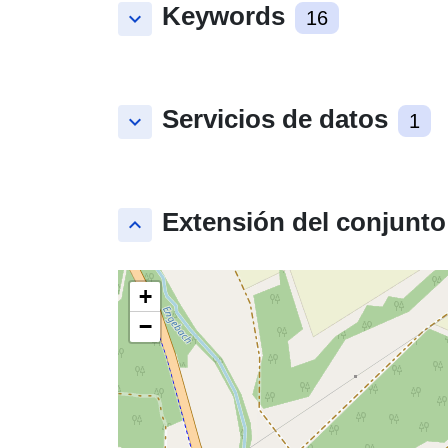
Keywords
keyboard_arrow_down
16
Servicios de datos
keyboard_arrow_down
1
Extensión del conjunto
keyboard_arrow_up
+
−