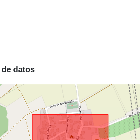
Conforme a:
uriRef:
 de datos