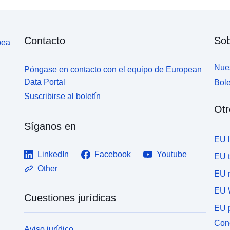
Contacto
Sob
pea
Nues
Póngase en contacto con el equipo de European
Data Portal
Bole
Suscribirse al boletín
Otr
Síganos en
EU 
LinkedIn
Facebook
Youtube
EU 
Other
EU r
EU 
Cuestiones jurídicas
EU p
Cone
Aviso jurídico