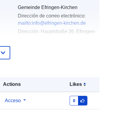
Gemeinde Efringen-Kirchen
Dirección de correo electrónico:
mailto:info@efringen-kirchen.de
Dirección:
Hauptstraße 26, Efringen-
Kirchen, 79588, Deutschland
URL:
http://www.efringen-kirchen.de
Añadido a data.europa.eu:
21
February 2026
Actualizado en data.europa.eu:
03
Actions
Likes
August 2026
Acceso
0
Coordenadas:
[ [ 7.5648917,
47.6761323 ], [ 7.5701177,
47.6761323 ], [ 7.5701177,
47.6731757 ], [ 7.5648917,
47.6731757 ], [ 7.5648917,