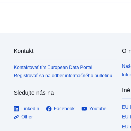
Kontakt
O 
Naše
Kontaktovať tím European Data Portal
Info
Registrovať sa na odber informačného bulletinu
Iné
Sledujte nás na
EU 
LinkedIn
Facebook
Youtube
EU 
Other
EU r