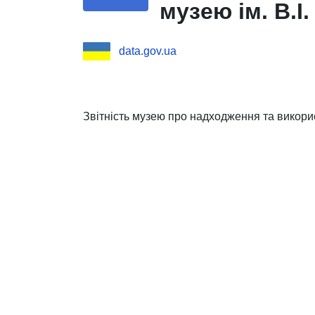
музею ім. В.І
data.gov.ua
Звітність музею про надходження та викори