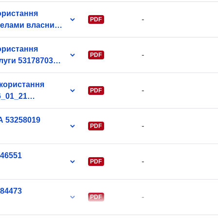
uriRef:
користання
-
PDF
релами власних
12_26.pdf
користання
Informácie o
-
PDF
178703
verzii:
икористання
-
PDF
6_01_21
 53258019
-
PDF
046551
-
PDF
384473
-
PDF