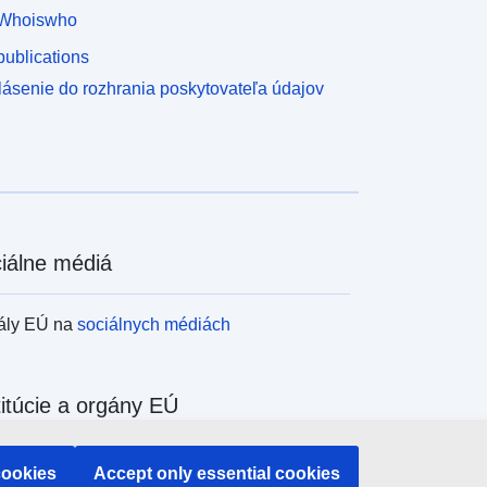
Whoiswho
ublications
lásenie do rozhrania poskytovateľa údajov
iálne médiá
ály EÚ na
sociálnych médiách
titúcie a orgány EÚ
adávanie všetkých inštitúcií a orgánov EÚ
cookies
Accept only essential cookies