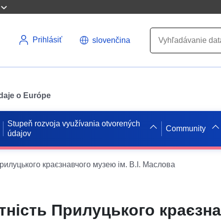
Prihlásiť
slovenčina
údaje o Európe
Stupeň rozvoja využívania otvorených
Community
údajov
рилуцького краєзнавчого музею ім. В.І. Маслова
тність Прилуцького краєзн