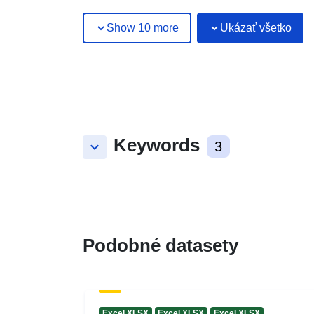
Show 10 more
Ukázať všetko
Keywords
keyboard_arrow_down
3
Podobné datasety
Excel XLSX
Excel XLSX
Excel XLSX