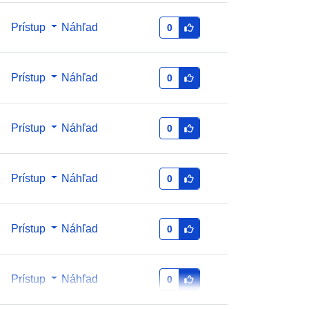
http://data.europa.eu/88u/dataset/6d
238694-330f-4f7b-be4b-
Prístup
Náhľad
0
294c4e0b0688
1.0
Prístup
Náhľad
0
Prístup
Náhľad
0
Prístup
Náhľad
0
Prístup
Náhľad
0
Prístup
Náhľad
0