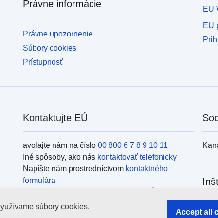
Právne informácie
EU 
EU p
Právne upozornenie
Prih
Súbory cookies
Prístupnosť
Kontaktujte EÚ
Soc
avolajte nám na číslo
00 800 6 7 8 9 10 11
Kan
Iné spôsoby, ako nás
kontaktovať telefonicky
Napíšte nám prostredníctvom
kontaktného
formulára
Inš
Navštívte nás v niektorom z
centier EÚ
využívame súbory cookies.
Vyhľ
Accept all 