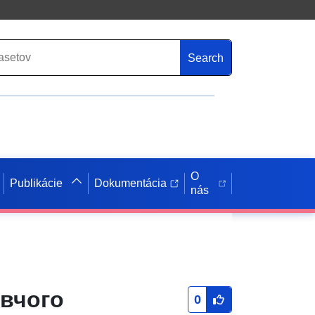
Search
O
Publikácie
Dokumentácia
nás
авчого
0