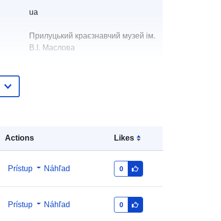
ua
Прилуцький краєзнавчий музей ім.
В.І. Маслова
Свириденко Катерина
Олександрівна
E-mail:
mailto:krylo18.91@gmail.com
Pridané k údajom.europa.eu:
28 July 2026
Actions
Likes
Aktualizované na základe údajov.europa.eu:
29 July 2026
Prístup
Náhľad
0
:
6d238694-330f-4f7b-be4b-
294c4e0b0688
Prístup
Náhľad
0