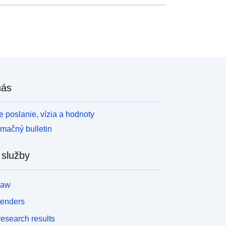
nás
 poslanie, vízia a hodnoty
rmačný bulletin
 služby
law
tenders
esearch results