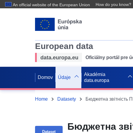
How do you know?
An official website of the European Union
European data
data.europa.eu
Oficiálny portál pre 
Akadémia
Domov
Údaje
data.europa
Home
Datasety
Бюджетна звітність П
Бюджетна зві
Dataset