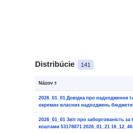
Distribúcie
141
Názov
2026_01_01 Довідка про надходження т
окремих власних надходжень бюджетн
отриманих в натуральній формі 532536
16_13_20.pdf
2026_01_01 Звіт про заборгованість з
коштами 53178871 2026_01_21 16_12_46