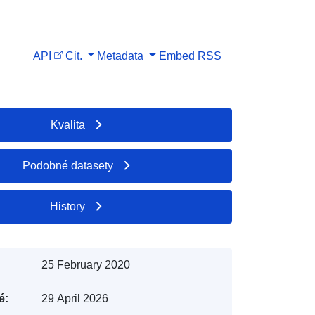
API
Cit.
Metadata
Embed
RSS
Kvalita
Podobné datasety
History
25 February 2020
é:
29 April 2026