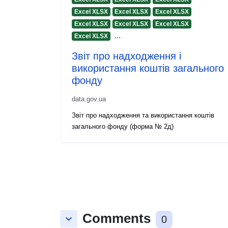
Excel XLSX
Excel XLSX
Excel XLSX
Excel XLSX
Excel XLSX
Excel XLSX
...
Excel XLSX
Звіт про надходження і
використання коштів загального
фонду
data.gov.ua
Звіт про надходження та використання коштів
загального фонду (форма № 2д)
Comments
keyboard_arrow_down
0