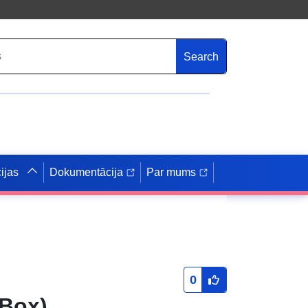
Search
ijas
Dokumentācija
Par mums
0
nBox)