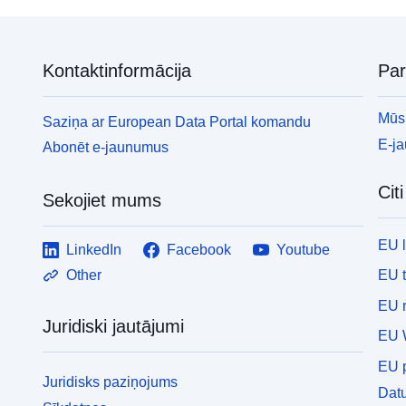
Kontaktinformācija
Pa
Mūsu
Saziņa ar European Data Portal komandu
E-j
Abonēt e-jaunumus
Cit
Sekojiet mums
EU 
LinkedIn
Facebook
Youtube
EU 
Other
EU r
Juridiski jautājumi
EU 
EU p
Juridisks paziņojums
Datu