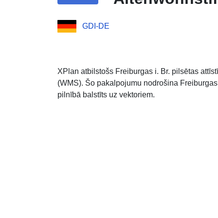
GDI-DE
XPlan atbilstošs Freiburgas i. Br. pilsētas at
(WMS). Šo pakalpojumu nodrošina Freiburgas pi
pilnībā balstīts uz vektoriem.