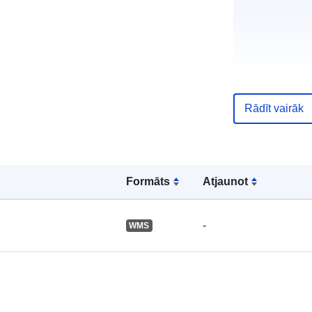
Rādīt vairāk
Kataloga
ieraksts:
Formāts
Atjaunot
Ģeogrāfiskā
atrašanās vie
-
WMS
uriRef: