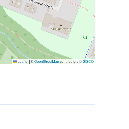
Leaflet
|
©
OpenStreetMap
contributors ©
GISCO