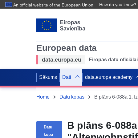
How do you know?
An official website of the European Union
European data
data.europa.eu
Eiropas datu oficiālai
Sākums
Dati
data.europa academy
Home
Datu kopas
B plāns 6-088a 
Datu
"Altenwohnsti
kopa