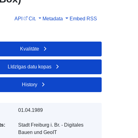
API
Cit.
Metadata
Embed
RSS
Kvalitāte
Līdzīgas datu kopas
History
01.04.1989
s:
Stadt Freiburg i. Br. - Digitales
Bauen und GeoIT