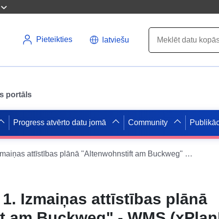
Pieteikties
latviešu
s portāls
Progress atvērto datu jomā
Community
Publikāc
B plāns 6-088a 1. Izmaiņas attīstības plānā "Altenwohnstift am Buckweg" - WMS (xPlanBox)
1. Izmaiņas attīstības plānā
ft am Buckweg" - WMS (xPla