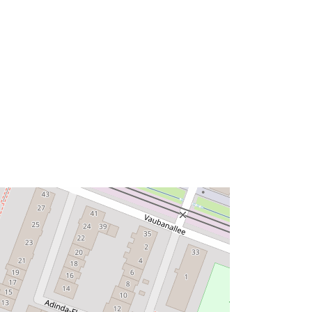
3b54d6-316f-375b-bee9-
0dd5bd084090