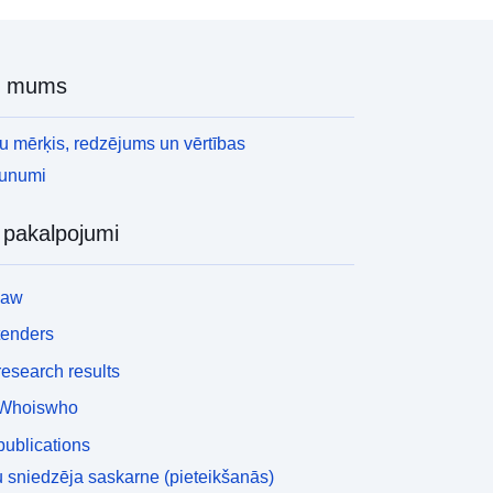
r mums
 mērķis, redzējums un vērtības
aunumi
i pakalpojumi
law
tenders
esearch results
Whoiswho
ublications
 sniedzēja saskarne (pieteikšanās)