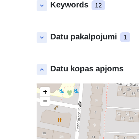
Keywords
keyboard_arrow_down
12
Datu pakalpojumi
keyboard_arrow_down
1
Datu kopas apjoms
keyboard_arrow_up
+
−