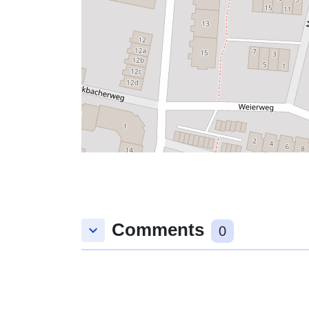
Comments
keyboard_arrow_down
0