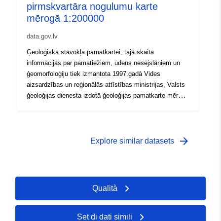
pirmskvartāra nogulumu karte
mērogā 1:200000
data.gov.lv
Ģeoloģiskā stāvokļa pamatkartei, tajā skaitā
informācijas par pamatiežiem, ūdens nesējslāņiem un
ģeomorfoloģiju tiek izmantota 1997.gadā Vides
aizsardzības un reģionālās attīstības ministrijas, Valsts
ģeoloģijas dienesta izdotā ģeoloģijas pamatkarte mērogā
1:200 000. karte ir pieejama digitālā veidā (*.shp formāta
faili, aizņem 3.54 MB, datu komplekti sastāv no 4 – 7
failiem (satur pamatinformāciju, piesaisti, vizuālo
noformējumu)
arrow_forward
Explore similar datasets
Qualità
Set di dati simili