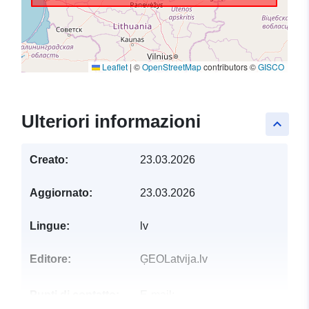
Leaflet
|
©
OpenStreetMap
contributors ©
GISCO
Ulteriori informazioni
keyboard_arrow_up
Creato:
23.03.2026
Aggiornato:
23.03.2026
Lingue:
lv
Editore:
ĢEOLatvija.lv
Punti di contatto:
E-mail: