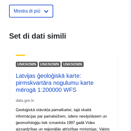
mailto:pasts@vdaa.gov.lv
Mostra di più
Registro del
Aggiunta a data.europa.eu:
28
catalogo:
July 2026
Aggiornato su data.europa.eu:
Set di dati simili
29 July 2026
Spaziale:
Coordinate:
[ [ 28.5, 55.6 ], [
20.7, 55.6 ], [ 20.7, 58.1 ], [
UNKNOWN
UNKNOWN
UNKNOWN
28.5, 58.1 ], [ 28.5, 55.6 ] ]
Latvijas ģeoloģiskā karte:
Tipo:
Polygon
pirmskvartāra nogulumu karte
mērogā 1:200000 WFS
Identificatori:
6d6570c8-0b86-4237-94a5-
3ee2d13a01f3
data.gov.lv
Ģeoloģiskā stāvokļa pamatkartei, tajā skaitā
uriRef:
http://data.europa.eu/88u/dataset
informācijas par pamatiežiem, ūdens nesējslāņiem un
0b86-4237-94a5-3ee2d13a01f3
ģeomorfoloģiju tiek izmantota 1997.gadā Vides
aizsardzības un reģionālās attīstības ministrijas, Valsts