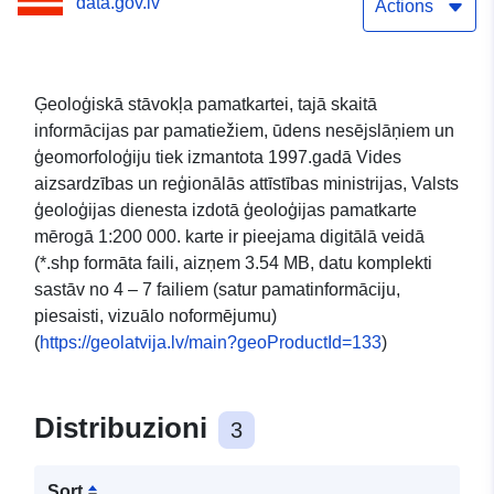
data.gov.lv
Actions
Ģeoloģiskā stāvokļa pamatkartei, tajā skaitā
informācijas par pamatiežiem, ūdens nesējslāņiem un
ģeomorfoloģiju tiek izmantota 1997.gadā Vides
aizsardzības un reģionālās attīstības ministrijas, Valsts
ģeoloģijas dienesta izdotā ģeoloģijas pamatkarte
mērogā 1:200 000. karte ir pieejama digitālā veidā
(*.shp formāta faili, aizņem 3.54 MB, datu komplekti
sastāv no 4 – 7 failiem (satur pamatinformāciju,
piesaisti, vizuālo noformējumu)
(
https://geolatvija.lv/main?geoProductId=133
)
Distribuzioni
3
Sort