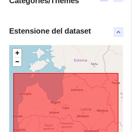
Categories/Themes
Estensione del dataset
keyboard_arrow_up
+
−