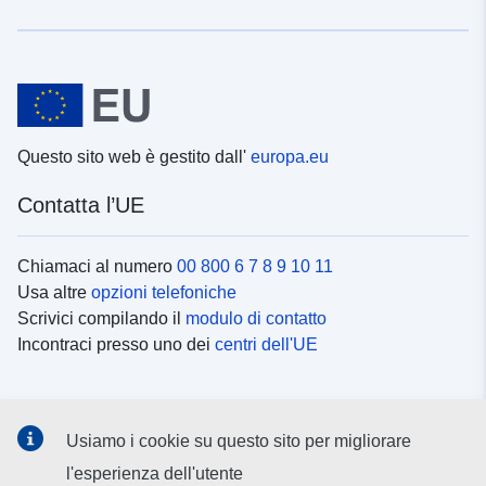
Questo sito web è gestito dall'
europa.eu
Contatta l’UE
Chiamaci al numero
00 800 6 7 8 9 10 11
Usa altre
opzioni telefoniche
Scrivici compilando il
modulo di contatto
Incontraci presso uno dei
centri dell'UE
Social media
Usiamo i cookie su questo sito per migliorare
Cerca i
canali social
l'esperienza dell'utente