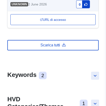
2 June 2026
UNKNOWN
0
URL di accesso
Scarica tutti
Keywords
2
keyboard_arrow_down
HVD
1
keyboard_arrow_down