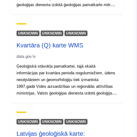
ģeoloģijas dienesta izdotā ģeoloģijas pamatkarte mērogā
1:200 000. karte ir pieejama digitālā veidā (*.shp formāta
faili, aizņem 3.54 MB, datu komplekti sastāv no 4 – 7
failiem (satur pamatinformāciju, piesaisti, vizuālo
noformējumu) (https://geolatvija.lv/main?
UNKNOWN
UNKNOWN
UNKNOWN
geoProductId=133)
Kvartāra (Q) karte WMS
data.gov.lv
Ģeoloģiskā stāvokļa pamatkartei, tajā skaitā
informācijas par kvartāra perioda nogulumiežiem, ūdens
nesējslāņiem un ģeomorfoloģiju tiek izmantota
1997.gadā Vides aizsardzības un reģionālās attīstības
ministrijas, Valsts ģeoloģijas dienesta izdotā ģeoloģijas
pamatkarte mērogā 1:200 000. karte ir pieejama digitālā
veidā (*.shp formāta faili, datu komplekti sastāv no 4 – 7
failiem (satur pamatinformāciju, piesaisti, vizuālo
noformējumu) (https://geolatvija.lv/main?
UNKNOWN
UNKNOWN
UNKNOWN
geoProductId=172)
Latvijas ģeoloģiskā karte: