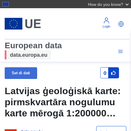
How do you know?
Login
European data
data.europa.eu
0
Set di dati
Latvijas ģeoloģiskā karte:
pirmskvartāra nogulumu
karte mērogā 1:200000
WMS