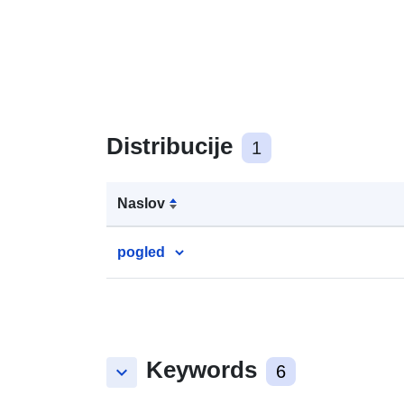
Distribucije
1
Naslov
pogled
Keywords
keyboard_arrow_down
6