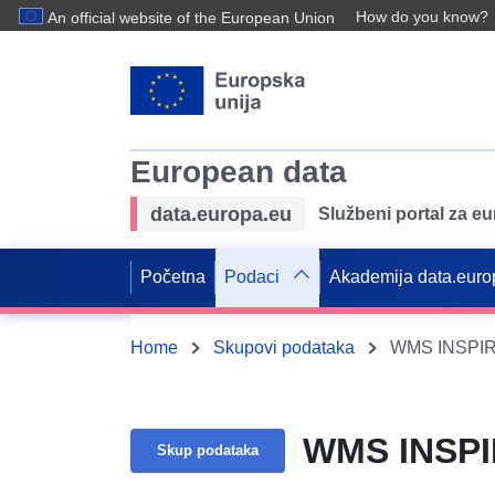
How do you know?
An official website of the European Union
European data
data.europa.eu
Službeni portal za e
Početna
Podaci
Akademija data.euro
Home
Skupovi podataka
WMS INSPIR
WMS INSPI
Skup podataka