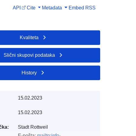
API
Cite
Metadata
Embed
RSS
Kvaliteta
Slični skupovi podataka
History
15.02.2023
15.02.2023
čka:
Stadt Rottweil
E-pošta:
mailto:info-