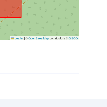
Leaflet
|
©
OpenStreetMap
contributors ©
GISCO