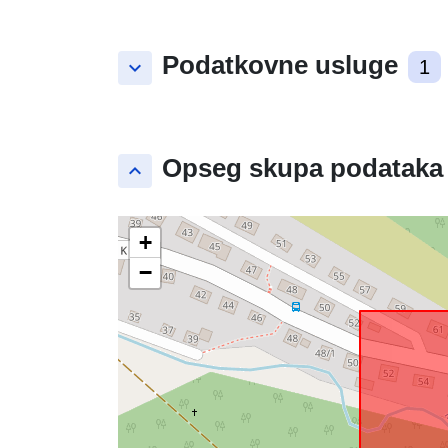
Podatkovne usluge
keyboard_arrow_down
1
Opseg skupa podataka
keyboard_arrow_up
+
−