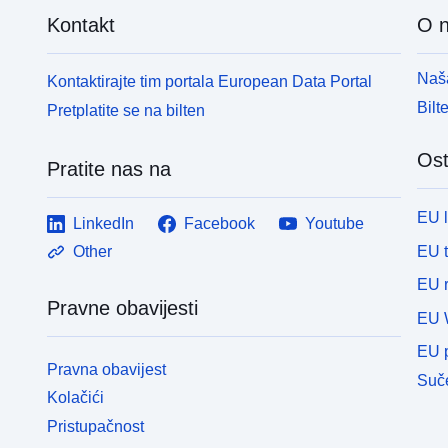
Kontakt
O 
Naša
Kontaktirajte tim portala European Data Portal
Bilt
Pretplatite se na bilten
Ost
Pratite nas na
EU 
LinkedIn
Facebook
Youtube
EU 
Other
EU r
Pravne obavijesti
EU 
EU p
Pravna obavijest
Suče
Kolačići
Pristupačnost