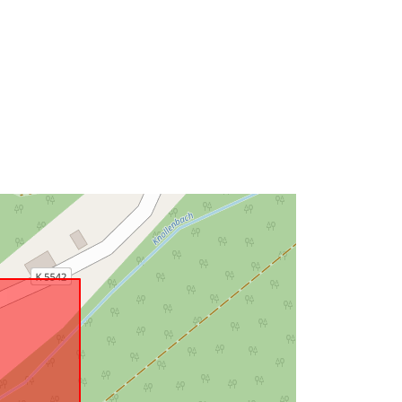
http://data.europa.eu/88u/dataset/6d
bdaff5-0e7a-4eec-b45d-
d17836bd1775