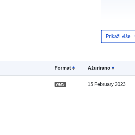
Prikaži više
Kataloški
registar:
Formаt
Ažurirano
15 February 2023
WMS
Prostorno: