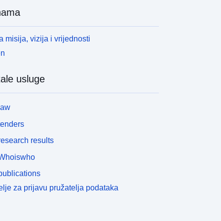
nama
 misija, vizija i vrijednosti
en
ale usluge
law
tenders
esearch results
Whoiswho
ublications
lje za prijavu pružatelja podataka