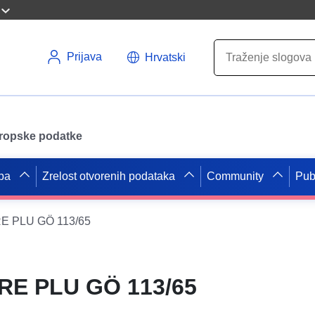
Prijava
Hrvatski
uropske podatke
pa
Zrelost otvorenih podataka
Community
Pub
E PLU GÖ 113/65
RE PLU GÖ 113/65