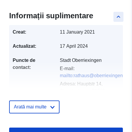
Informații suplimentare
keyboard_arrow_up
Creat:
11 January 2021
Actualizat:
17 April 2024
Puncte de
Stadt Oberriexingen
contact:
E-mail:
mailto:rathaus@oberriexingen.de
Adresa:
Hauptstr 14,
Oberriexingen, 71739,
Deutschland
Adresă URL:
Arată mai multe
http://www.oberriexingen.de
Registru catalog:
Adăugat la data.europa.eu:
21 Feb