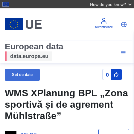
How do you know?
Autentificare
European data
data.europa.eu
0
Set de date
WMS XPlanung BPL „Zona
sportivă și de agrement
Mühlstraße”