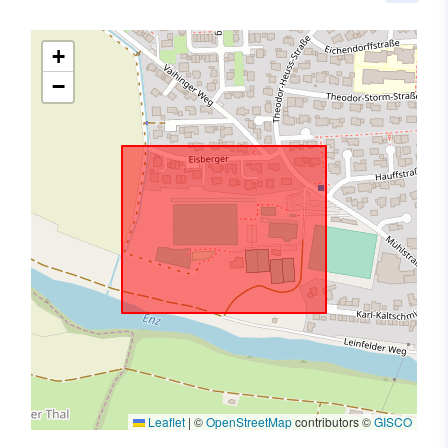
+
−
Leaflet
|
©
OpenStreetMap
contributors ©
GISCO