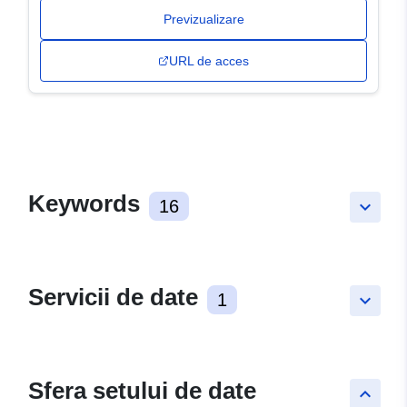
Previzualizare
URL de acces
Keywords
16
keyboard_arrow_down
Servicii de date
1
keyboard_arrow_down
Sfera setului de date
keyboard_arrow_up