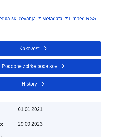
dba sklicevanja
Metadata
Embed
RSS
Kakovost
Podobne zbirke podatkov
History
01.01.2021
o:
29.09.2023