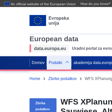
How do you know?
An official website of the European Union
European data
data.europa.eu
Uradni portal za evr
Domov
Podatki
akademija data.euro
Home
Zbirke podatkov
WFS XPlanun
Zbirka
Sauwiese, Al
podatkov