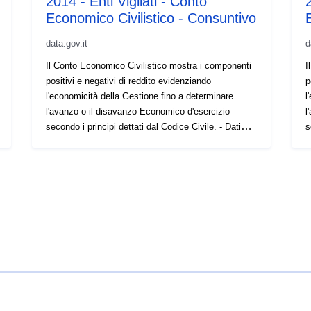
2014 - Enti Vigilati - Conto
2
Economico Civilistico - Consuntivo
data.gov.it
d
Il Conto Economico Civilistico mostra i componenti
I
positivi e negativi di reddito evidenziando
p
l'economicità della Gestione fino a determinare
l
l'avanzo o il disavanzo Economico d'esercizio
l
secondo i principi dettati dal Codice Civile. - Dati
s
osservati al 10/09/2019. -
o
[BIL_CCE_CIV_GCONT_001]
[