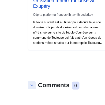
45 Station météo Toulouse St
Exupéry
Odprta platforma francoskih javnih podatkov
le texte suivant est a utiliser pour décrire le jeu de
données: Ce jeu de données est issu du capteur
n°45 situé sur le site de l'école Courrège sur la
commune de Toulouse qui fait parti d'un réseau de
stations météo situées sur la métropole Toulousaine
en vue d'étudier le phénomène d'Ilot de Chaleur
Urbain (ICU)
Comments
keyboard_arrow_down
0