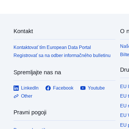
Kontakt
O 
Naše
Kontaktovať tím European Data Portal
Bilt
Registrovať sa na odber informačného bulletinu
Dru
Spremljajte nas na
EU 
LinkedIn
Facebook
Youtube
EU 
Other
EU r
Pravni pogoji
EU 
EU p