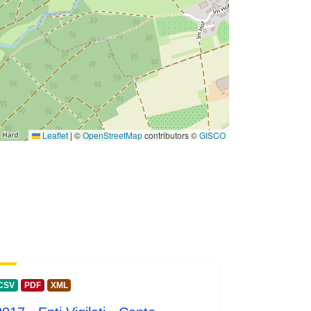
Leaflet
|
©
OpenStreetMap
contributors ©
GISCO
CSV
PDF
XML