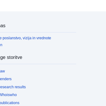
nas
 poslanstvo, vizija in vrednote
en
ge storitve
law
tenders
esearch results
Whoiswho
ublications