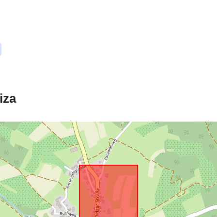
Ustreza:
uriRef:
iza