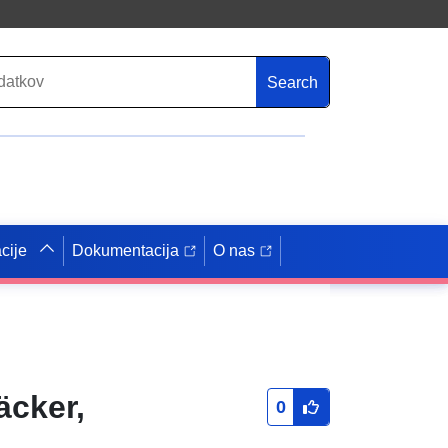
Search
cije
Dokumentacija
O nas
cker,
0