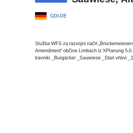
GDI-DE
Služba WFS za razvojni načrt „Brückenwiesen 
Amendment“ občine Limbach iz XPlanung 5.0.
travniki _Burgäcker _Sauwiese _Stari vrtovi