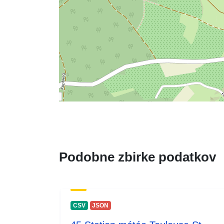
Podobne zbirke podatkov
CSV
JSON