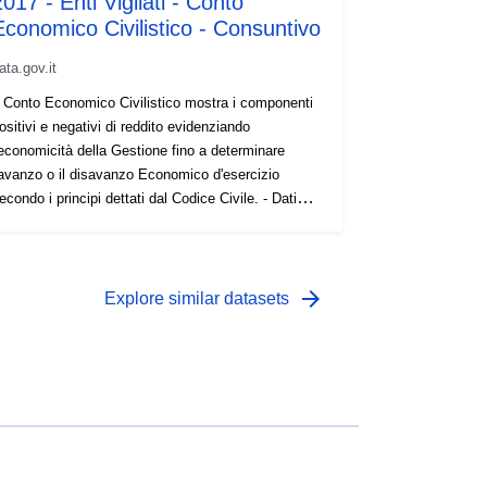
017 - Enti Vigilati - Conto
Economico Civilistico - Consuntivo
ata.gov.it
l Conto Economico Civilistico mostra i componenti
ositivi e negativi di reddito evidenziando
'economicità della Gestione fino a determinare
'avanzo o il disavanzo Economico d'esercizio
econdo i principi dettati dal Codice Civile. - Dati
sservati al 10/09/2019. -
BIL_CCE_CIV_GCONT_001]
arrow_forward
Explore similar datasets