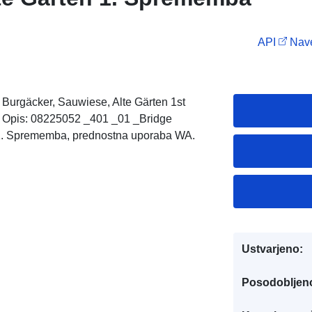
API
Nave
Burgäcker, Sauwiese, Alte Gärten 1st
 Opis: 08225052 _401 _01 _Bridge
 _1. Sprememba, prednostna uporaba WA.
Ustvarjeno:
Posodobljen