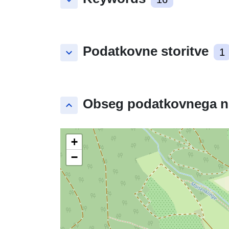
keyboard_arrow_down
Podatkovne storitve
keyboard_arrow_down
1
Obseg podatkovnega n
keyboard_arrow_up
+
−