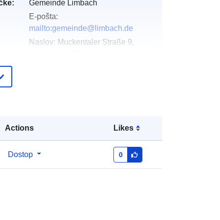
čke:
Gemeinde Limbach
E-pošta:
mailto:gemeinde@limbach.de
Naslov:
Muckentaler Straße 9,
Limbach, 74838, Deutschland
Katalog:
http://www.limbach.de
pis:
Dodano v data.europa.eu:
21 February
2026
Posodobljeno na spletišču Data.europa.eu:
Actions
Likes
03 August 2026
Dostop
0
Usklajuje:
[ [ 9.2139382,
49.4855404 ], [ 9.2190717,
49.4855404 ], [ 9.2190717,
49.4794163 ], [ 9.2139382,
49.4794163 ], [ 9.2139382,
49.4855404 ] ]