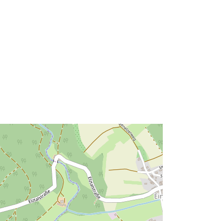
Tip:
Polygon
Vir:
http://data.europa.eu/eli/reg/2009/97
6
http://data.europa.eu/88u/dataset/6d
bfcb5c-f0d1-4424-a363-
2420ea36964b