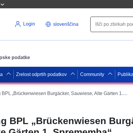
Login
slovenščina
opske podatke
pa
Zrelost odprtih podatkov
Community
Publika
WFS XPlanung BPL „Brückenwiesen Burgäcker, Sauwiese, Alte Gärten 1. Sprememba“
g BPL „Brückenwiesen Burgä
te Gärten 1. Sprememba“