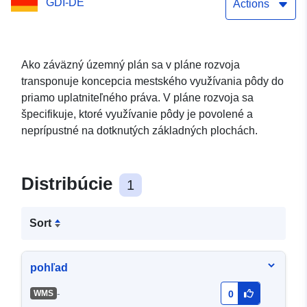
GDI-DE
Hoppegarten (WMS)
Actions
Ako záväzný územný plán sa v pláne rozvoja
transponuje koncepcia mestského využívania pôdy do
priamo uplatniteľného práva. V pláne rozvoja sa
špecifikuje, ktoré využívanie pôdy je povolené a
neprípustné na dotknutých základných plochách.
Distribúcie
1
Sort
pohľad
-
WMS
0