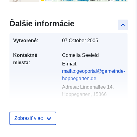
Ďalšie informácie
keyboard_arrow_up
Vytvorené:
07 October 2005
Kontaktné
Cornelia Seefeld
miesta:
E-mail:
mailto:geoportal@gemeinde-
hoppegarten.de
Adresa:
Lindenallee 14,
Hoppegarten, 15366
Katalógový
Pridané k údajom.europa.eu:
21 F
záznam:
2026
Zobraziť viac
Aktualizované na základe údajov.
03 August 2026