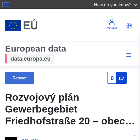
How do you know?
Prihlásiť
European data
data.europa.eu
0
Dataset
Rozvojový plán
Gewerbegebiet
Friedhofstraße 20 – obec
Hoppegarten OT Dahlwitz-