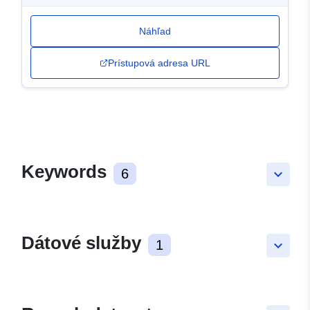
Náhľad
Prístupová adresa URL
Keywords
6
keyboard_arrow_down
Dátové služby
1
keyboard_arrow_down