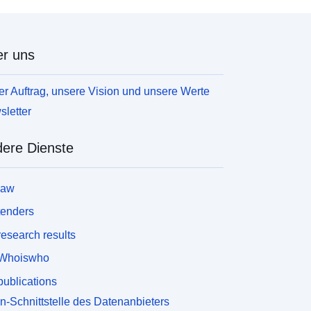
r uns
r Auftrag, unsere Vision und unsere Werte
letter
ere Dienste
law
tenders
esearch results
Whoiswho
ublications
n-Schnittstelle des Datenanbieters