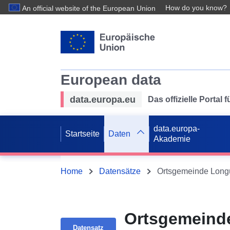
How do you know?
An official website of the European Union
European data
data.europa.eu
Das offizielle Portal
data.europa-
Startseite
Daten
Akademie
Home
Datensätze
Ortsgemeinde Longu
Ortsgemeinde
Datensatz