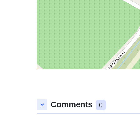
Comments
keyboard_arrow_down
0