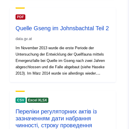
PDF
Quelle Gseng im Johnsbachtal Teil 2
data.gv.at
Im November 2013 wurde die erste Periode der
Untersuchung der Entwicklung der Quellfauna mittels
Emergenzfalle bei Quelle im Gseng nach zwei Jahren
abgeschlossen und die Falle abgebaut (siehe Haseke
2013). Im März 2014 wurde sie allerdings wieder
aufgestellt, da sich interessante Sukzessionseffekte bei
den Kriebelmücken zeigten und ein Weiterbetreiben der
Falle daher von den Experten befürwortet wurde.
CSV
Excel XLSX
Переліки регуляторних актів із
зазначенням дати набрання
чинності, строку проведення