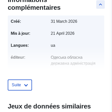
keyboard_arrow_up
complémentaires
Créé:
31 March 2026
Mis à jour:
21 April 2026
Langues:
ua
éditeur:
Одеська обласна
державна адміністрація
Points de
Радзієвська Тетяна Сергіївна
contact:
Courriel:
Suite
mailto:tetiana.docs@gmail.com
Compte rendu du
Ajoutée à data.europa.eu:
28
Jeux de données similaires
catalogue:
July 2026