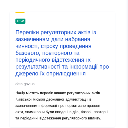
Mise à jour sur data.europa.eu:
29 July 2026
CSV
Identificateurs:
6e2fd26c-ef40-4a33-bc12-
Переліки регуляторних актів із
e00790d10d3a
зазначенням дати набрання
чинності, строку проведення
uriRef:
http://data.europa.eu/88u/dataset/
базового, повторного та
ef40-4a33-bc12-e00790d10d3a
періодичного відстеження їх
результативності та інформації про
Infos sur la
1.0
джерело їх оприлюднення
version:
data.gov.ua
Набір містить перелік чинних регуляторних актів
Київської міської державної адміністрації із
зазначенням інформації про нормативно-правові
акти, якими вони були введені в дію, базові, повторні
та періодичні відстеження регуляторного впливу.