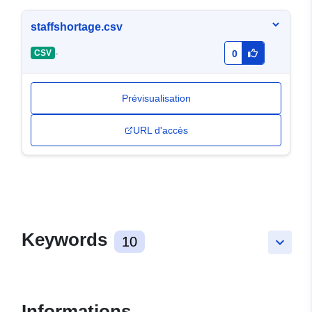
staffshortage.csv
-
CSV
0
Prévisualisation
URL d'accès
Keywords
10
keyboard_arrow_down
Informations