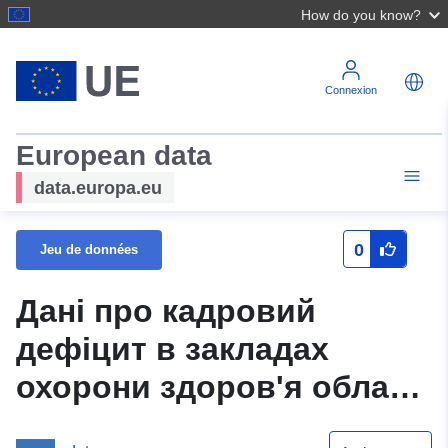
How do you know?
Connexion
European data
data.europa.eu
0
Jeu de données
Дані про кадровий
дефіцит в закладах
охорони здоров'я області
(без персональних