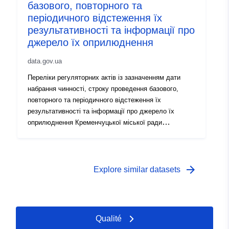
базового, повторного та
періодичного відстеження їх
результативності та інформації про
джерело їх оприлюднення
data.gov.ua
Переліки регуляторних актів із зазначенням дати
набрання чинності, строку проведення базового,
повторного та періодичного відстеження їх
результативності та інформації про джерело їх
оприлюднення Кременчуцької міської ради
Кременчуцького району Полтавської області
arrow_forward
Explore similar datasets
Qualité