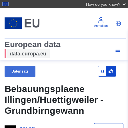
How do you know?
Anmelden
European data
data.europa.eu
0
Datensatz
Bebauungsplaene
Illingen/Huettigweiler -
Grundbirngewann