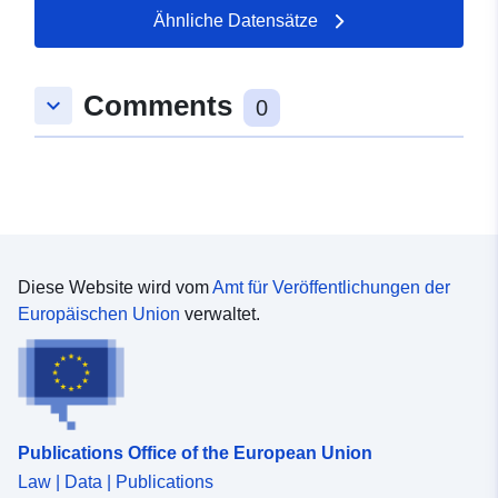
49.3936 ] ]
Ähnliche Datensätze
Typ:
Polygon
Comments
keyboard_arrow_down
uriRef:
http://data.europa.eu/88u/dataset/
0
b94a-e74c-6e79-7ec03b011d13
Diese Website wird vom
Amt für Veröffentlichungen der
Europäischen Union
verwaltet.
Publications Office of the European Union
Law | Data | Publications