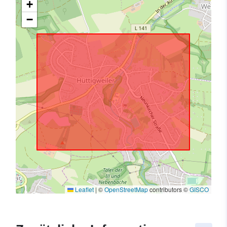
+
−
Leaflet
|
©
OpenStreetMap
contributors ©
GISCO