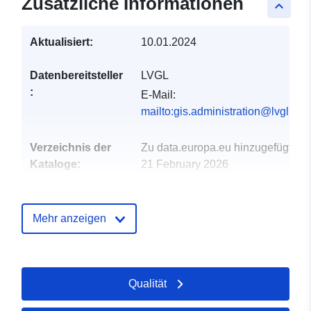
Zusätzliche Informationen
keyboard_arrow_up
Aktualisiert:
10.01.2024
Datenbereitsteller
LVGL
:
E-Mail:
mailto:gis.administration@lvgl.saa
Verzeichnis der
Zu data.europa.eu hinzugefügt:
Kataloge:
21 February 2026
Aktualisiert auf data.europa.eu:
03 August 2026
Mehr anzeigen
Gebiet:
Koordinaten:
[ [ 7.05864,
49.3936 ], [ 7.08446,
49.3936 ], [ 7.08446,
Qualität
49.3808 ], [ 7.05864,
49.3808 ], [ 7.05864,