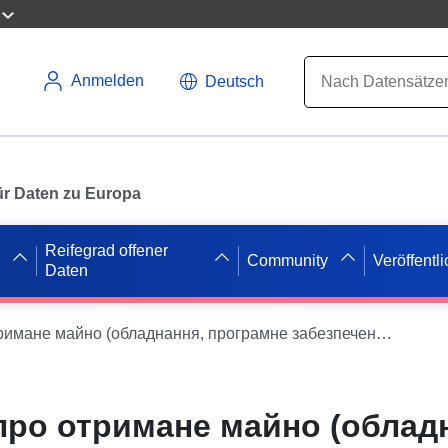
Anmelden
Deutsch
 für Daten zu Europa
Reifegrad offener
Community
Veröffentl
Daten
Інформація про отримане майно (обладнання, програмне забезпечення) у рамках міжнародної технічної допомоги
про отримане майно (облад