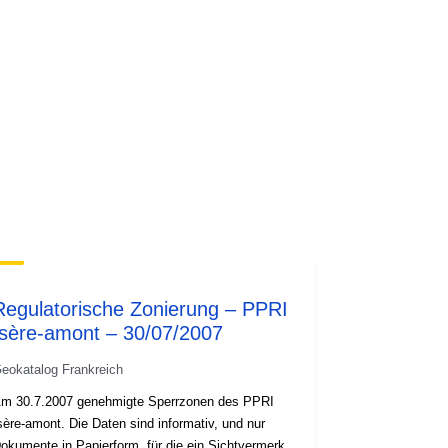
http://data.europa.eu/88u/dataset/6f1
a41bf-f062-404b-bdc7-
a7012df2df3e
1.0
Regulatorische Zonierung – PPRI
Isère-amont – 30/07/2007
eokatalog Frankreich
m 30.7.2007 genehmigte Sperrzonen des PPRI
-amont. Die Daten sind informativ, und nur
okumente in Papierform, für die ein Sichtvermerk