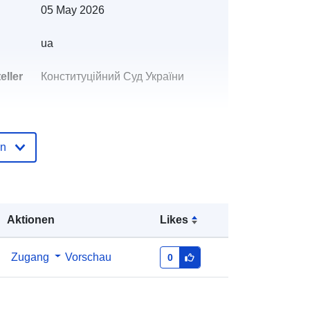
05 May 2026
ua
eller
Конституційний Суд України
ichk
Сергій Сапегін
E-Mail:
mailto:sapegin@ccu.gov.ua
en
der
Zu data.europa.eu hinzugefügt:
28
July 2026
Aktualisiert auf data.europa.eu:
29
Aktionen
Likes
July 2026
Zugang
Vorschau
0
n:
6f1a41bf-f062-404b-bdc7-
a7012df2df3e