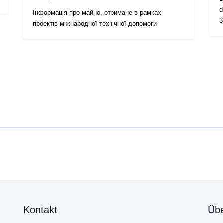
d
Інформація про майно, отримане в рамках
3
проектів міжнародної технічної допомоги
amont. 
D
d
Kontakt
Übe