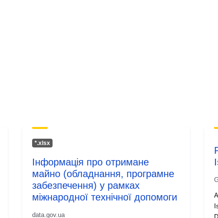
uriRef:
Versionsinfo:
*.xlsx
Інформація про отримане
майно (обладнання, програмне
G
забезпечення) у рамках
міжнародної технічної допомоги
A
Isère
data.gov.ua
D