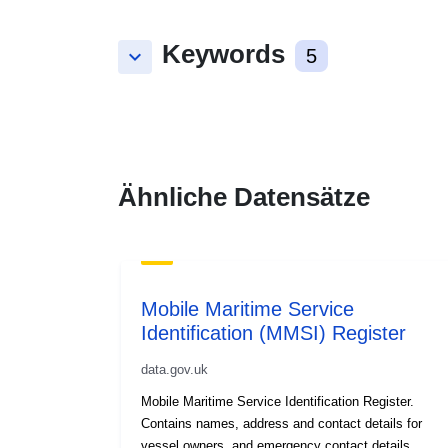
Keywords
keyboard_arrow_down
5
Ähnliche Datensätze
Mobile Maritime Service
Identification (MMSI) Register
data.gov.uk
Mobile Maritime Service Identification Register.
Contains names, address and contact details for
vessel owners, and emergency contact details