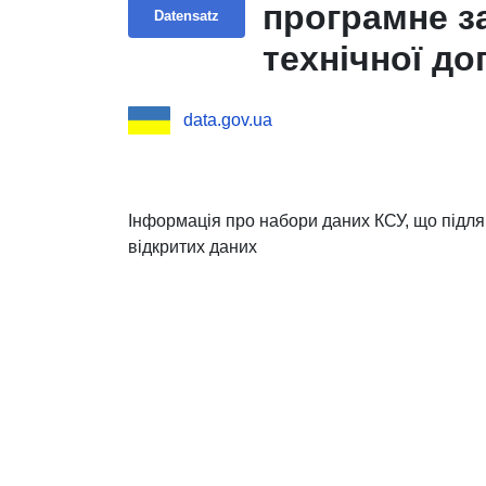
програмне з
Datensatz
технічної д
data.gov.ua
Інформація про набори даних КСУ, що підл
відкритих даних