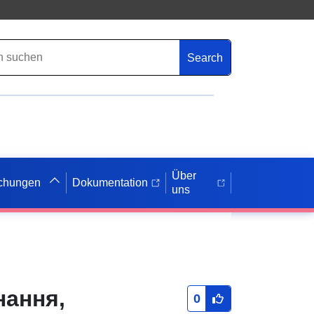
Search
Über
ichungen
Dokumentation
uns
нання,
0