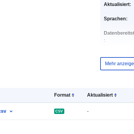
Aktualisiert:
Sprachen:
Datenbereitst
:
Kontaktmögl
eiten:
Mehr anzeig
Verzeichnis 
Kataloge:
Format
Aktualisiert
csv
-
CSV
Identifikatore