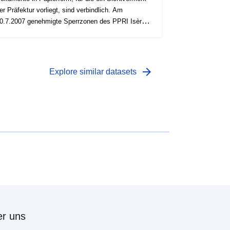
er Präfektur vorliegt, sind verbindlich. Am
0.7.2007 genehmigte Sperrzonen des PPRI Isère-
Die Daten sind informativ, und nur
okumente in Papierform, für die ein Sichtvermerk
er Präfektur vorliegt, sind verbindlich.
arrow_forward
Explore similar datasets
r uns