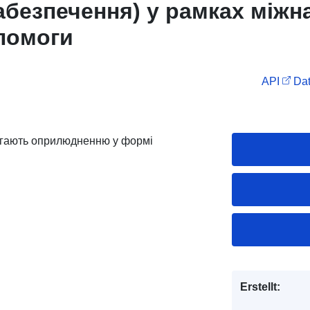
абезпечення) у рамках міжн
опомоги
API
Dat
ягають оприлюдненню у формі
Erstellt: