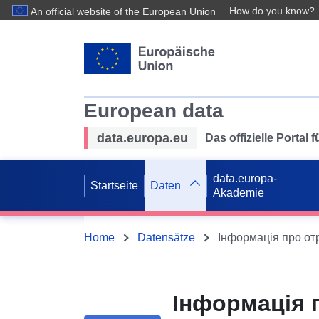
How do you know?
An official website of the European Union
European data
data.europa.eu
Das offizielle Portal
data.europa-
Startseite
Daten
Akademie
Home
Datensätze
Інформація 