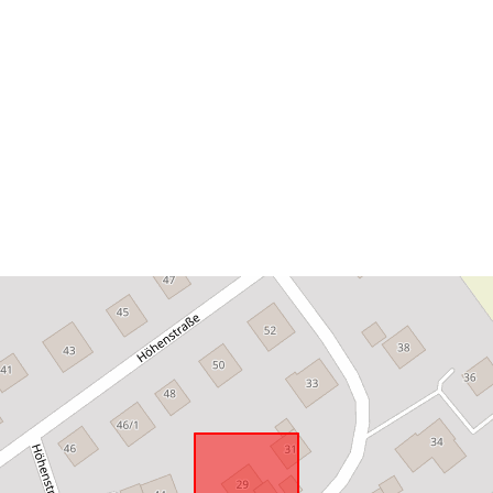
Conform cu:
uriRef: