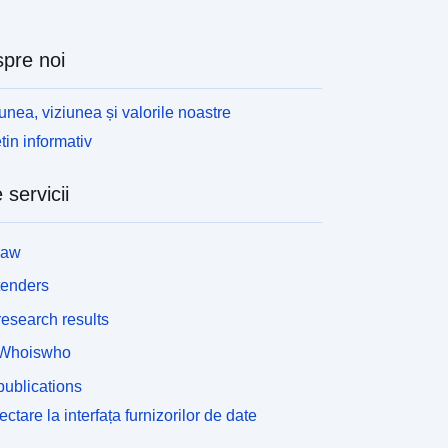
pre noi
unea, viziunea și valorile noastre
tin informativ
 servicii
law
tenders
esearch results
Whoiswho
ublications
ctare la interfața furnizorilor de date