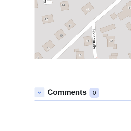
Comments
keyboard_arrow_down
0