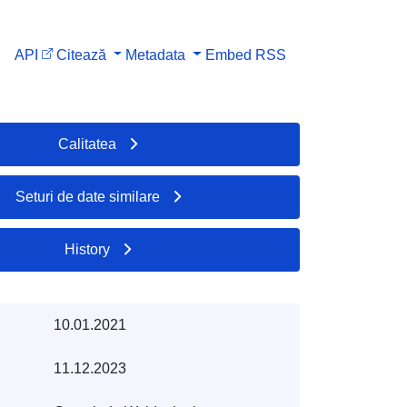
API
Citează
Metadata
Embed
RSS
Calitatea
Seturi de date similare
History
10.01.2021
11.12.2023