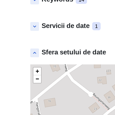
keyboard_arrow_down
Servicii de date
keyboard_arrow_down
1
Sfera setului de date
keyboard_arrow_up
+
−