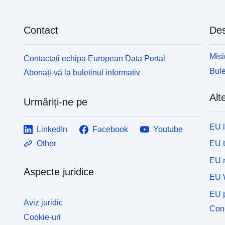
Contact
Des
Misi
Contactați echipa European Data Portal
Bule
Abonați-vă la buletinul informativ
Alte
Urmăriți-ne pe
EU 
LinkedIn
Facebook
Youtube
EU 
Other
EU r
Aspecte juridice
EU 
EU p
Aviz juridic
Cone
Cookie-uri