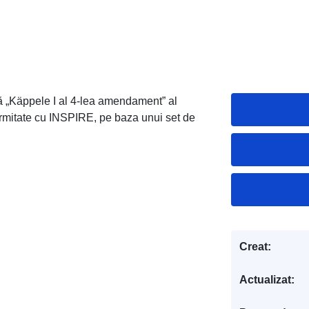
ă „Käppele I al 4-lea amendament” al
formitate cu INSPIRE, pe baza unui set de
Creat:
Actualizat: