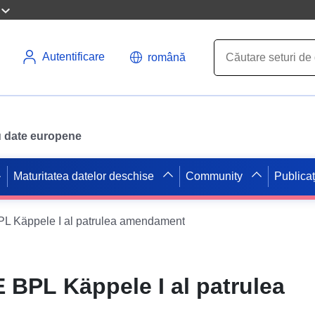
Autentificare
română
ru date europene
Maturitatea datelor deschise
Community
Publicaț
 Käppele I al patrulea amendament
BPL Käppele I al patrulea
t