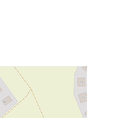
48.4764473 ], [ 8.5652104,
48.476853 ] ]
Tip:
Polygon
Resursă:
http://data.europa.eu/eli/reg/2009/97
6
http://data.europa.eu/88u/dataset/6f1
f9776-67fd-4334-95ba-
3ffd7ee6dce3