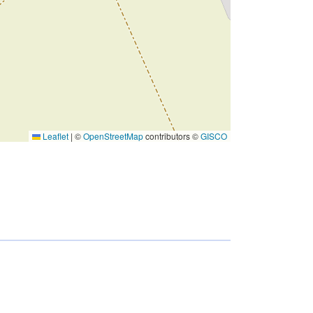
Leaflet
|
©
OpenStreetMap
contributors ©
GISCO