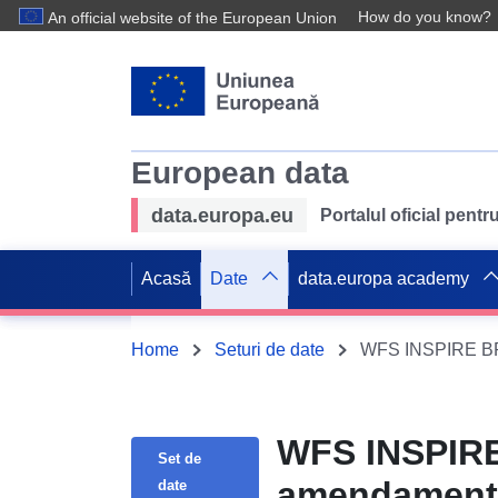
How do you know?
An official website of the European Union
European data
data.europa.eu
Portalul oficial pent
Acasă
Date
data.europa academy
Home
Seturi de date
WFS INSPIRE BPL
WFS INSPIRE 
Set de
amendamen
date