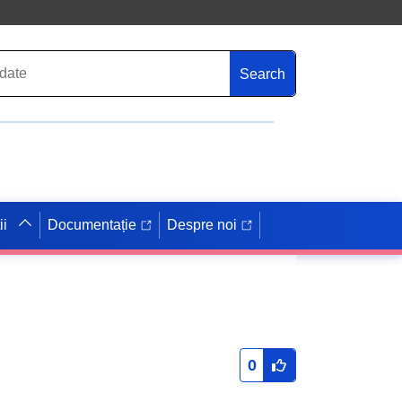
Search
ii
Documentație
Despre noi
0