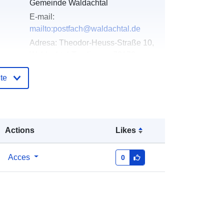
Gemeinde Waldachtal
E-mail:
mailto:postfach@waldachtal.de
Adresa:
Theodor-Heuss-Straße 10,
Waldachtal-Tumlingen, 72178,
Deutschland
te
Adresă URL:
http://www.waldachtal.de
log:
Adăugat la data.europa.eu:
21 February
Actions
Likes
2026
Informații actualizate la data a.europa.eu:
03 August 2026
Acces
0
Coordonate:
[ [ 8.5652104,
48.476853 ], [ 8.5657169,
48.476853 ], [ 8.5657169,
48.4764473 ], [ 8.5652104,