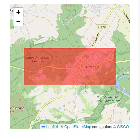
+
−
Leaflet
|
©
OpenStreetMap
contributors ©
GISCO