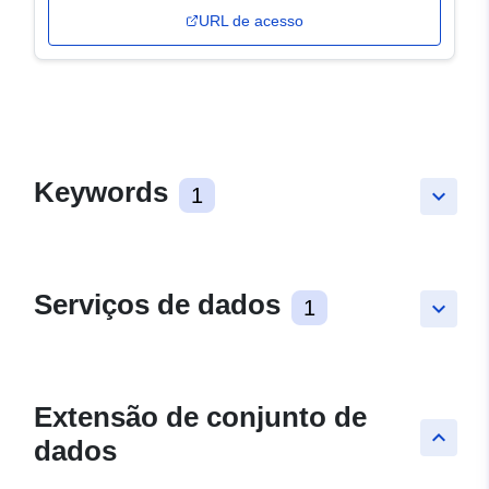
URL de acesso
Keywords
1
keyboard_arrow_down
Serviços de dados
1
keyboard_arrow_down
Extensão de conjunto de
keyboard_arrow_up
dados