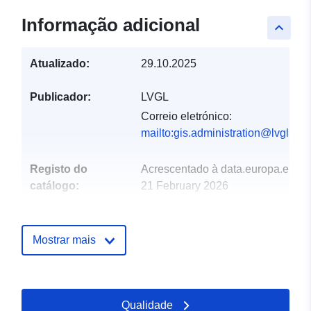
Informação adicional
keyboard_arrow_up
Atualizado:
29.10.2025
Publicador:
LVGL
Correio eletrónico:
mailto:gis.administration@lvgl.saa
Registo do
Acrescentado à data.europa.eu:
catálogo:
21 February 2026
Atualizado em data.europa.eu:
03 August 2026
Mostrar mais
Espacial:
Coordenadas:
[ [ 6.49304,
49.5124 ], [ 6.5435, 49.5124
], [ 6.5435, 49.4992 ], [
Qualidade
6.49304, 49.4992 ], [