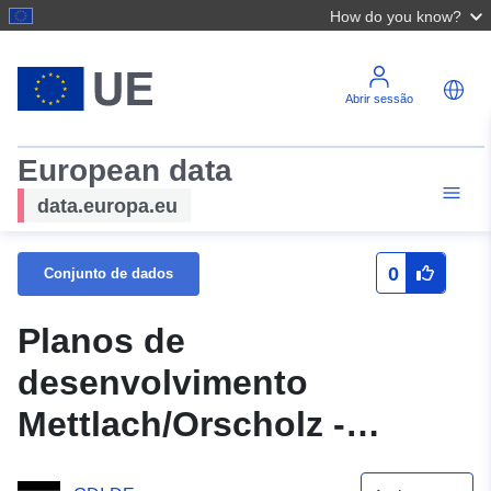
How do you know?
Abrir sessão
European data
data.europa.eu
0
Conjunto de dados
Planos de
desenvolvimento
Mettlach/Orscholz -
Kahlenbruch