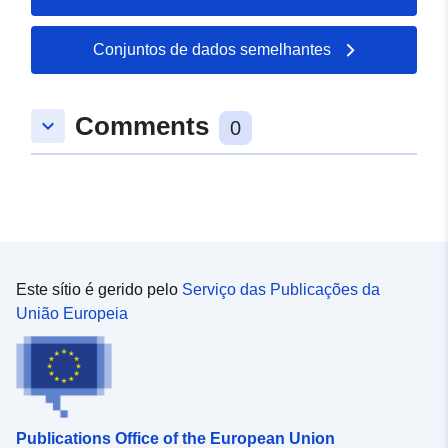
6.49304, 49.5124 ] ]
Tipo:
Polygon
Conjuntos de dados semelhantes
uriRef:
http://data.europa.eu/88u/dataset/
Comments
keyboard_arrow_down
55f8-f349-636b-2c644c40a1aa
0
Este sítio é gerido pelo
Serviço das Publicações da
União Europeia
Publications Office of the European Union