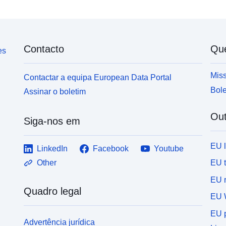
Contacto
Qu
es
Miss
Contactar a equipa European Data Portal
Bole
Assinar o boletim
Out
Siga-nos em
EU 
LinkedIn
Facebook
Youtube
EU 
Other
EU r
Quadro legal
EU 
EU p
Advertência jurídica