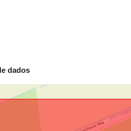
Está em
confomidade
com:
de dados
uriRef: