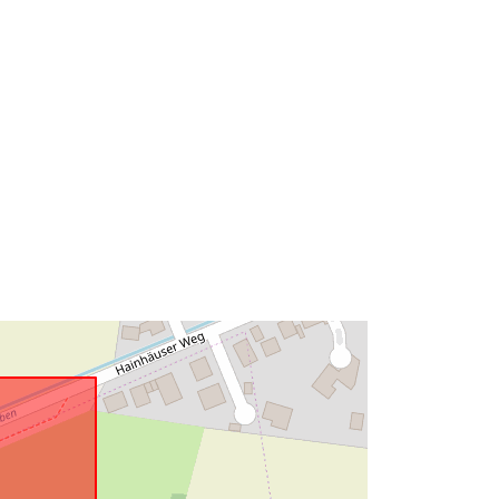
52.4821972 ], [ 9.7609511,
52.4802507 ], [ 9.7543005,
52.4802507 ], [ 9.7543005,
52.4821972 ] ]
Tipo:
Polygon
Recurso:
http://data.europa.eu/eli/reg/2009/97
6
http://data.europa.eu/88u/dataset/6f4
3c1e1-8380-4e45-a6d2-
95a99dd8ee29