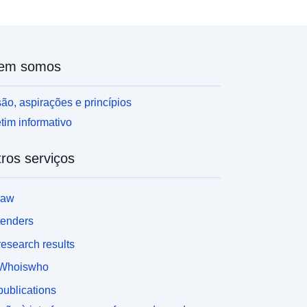
em somos
ão, aspirações e princípios
tim informativo
ros serviços
law
tenders
esearch results
Whoiswho
ublications