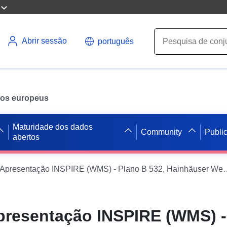
Abrir sessão
português
ados europeus
Maturidade dos dados
Community
Publi
abertos
Serviço de Apresentação INSPIRE (WMS) - Plano
presentação INSPIRE (WMS) -