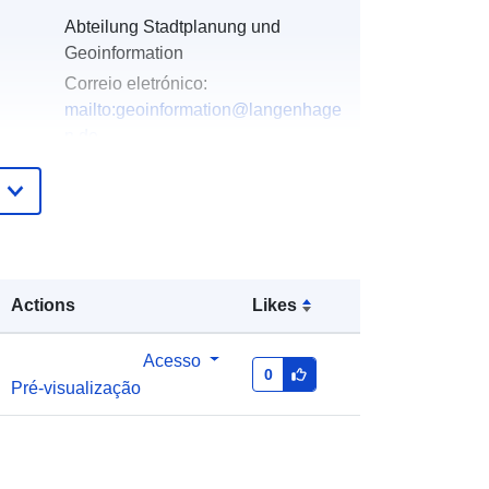
Abteilung Stadtplanung und
Geoinformation
Correio eletrónico:
mailto:geoinformation@langenhage
n.de
Endereço:
Marktplatz 1,
Langenhagen, 30853, Deutschland
URL:
https://geodaten.langenhagen.de
Actions
Likes
Acrescentado à data.europa.eu:
19
January 2026
Acesso
Atualizado em data.europa.eu:
03
0
Pré-visualização
August 2026
Coordenadas:
[ [ 9.7543005,
52.4821972 ], [ 9.7609511,