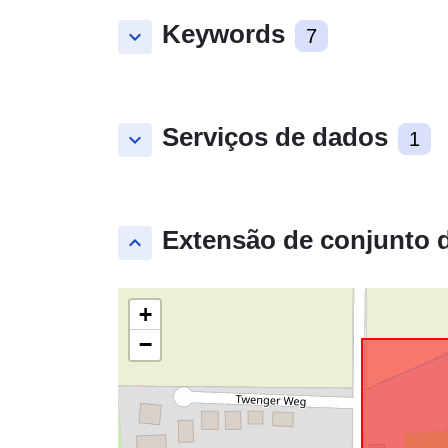
Keywords
keyboard_arrow_down
7
Serviços de dados
keyboard_arrow_down
1
Extensão de conjunto 
keyboard_arrow_up
+
−