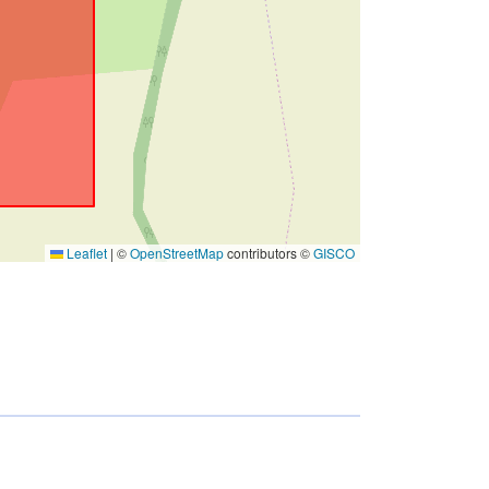
Leaflet
|
©
OpenStreetMap
contributors ©
GISCO