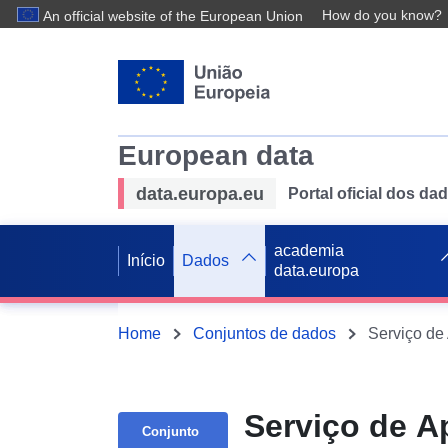
How do you know?
An official website of the European Union
European data
data.europa.eu
Portal oficial dos d
academia
Início
Dados
data.europa
Home
Conjuntos de dados
Serviço de A
Conjunto