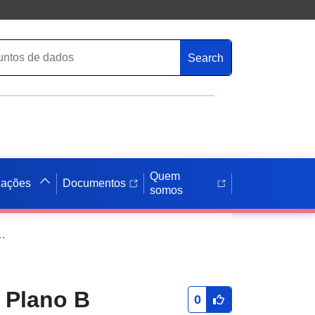
Search
Quem
cações
Documentos
somos
 B 532, Hainhäuser Weg (Cidade de Langenhagen)
 Plano B
0