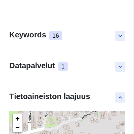
Keywords
16
keyboard_arrow_down
Datapalvelut
1
keyboard_arrow_down
Tietoaineiston laajuus
keyboard_arrow_up
+
−