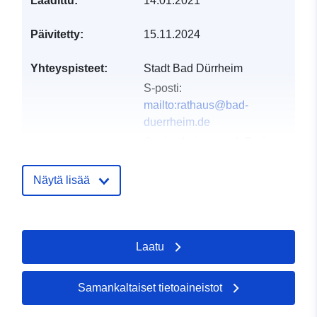
Laadittu:
14.01.2021
Päivitetty:
15.11.2024
Yhteyspisteet:
Stadt Bad Dürrheim
S-posti:
mailto:rathaus@bad-
duerrheim.de
Osoite:
Luisenstr. 4, Bad
Dürrheim, 78073,
Deutschland
Näytä lisää
URL-osoite:
http://www.bad-
duerrheim.info
Laatu
Luetteloluetteloa
Lisätty dataan.europa.eu:
24
koskeva rekisteri:
January 2026
Päivitetty data.europa.eu:
03
Samankaltaiset tietoaineistot
August 2026