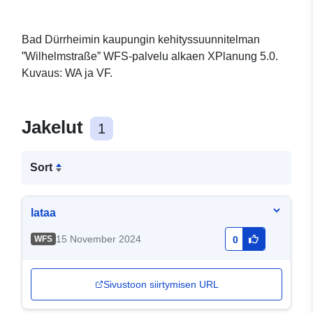
Bad Dürrheimin kaupungin kehityssuunnitelman
”Wilhelmstraße” WFS-palvelu alkaen XPlanung 5.0.
Kuvaus: WA ja VF.
Jakelut
1
Sort
lataa
15 November 2024
WFS
0
Sivustoon siirtymisen URL