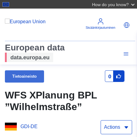
How do you know?
Sisäänkirjautuminen
European data
data.europa.eu
0
Tietoaineisto
WFS XPlanung BPL
”Wilhelmstraße”
GDI-DE
Actions