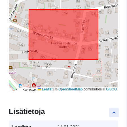
Leaflet
|
©
OpenStreetMap
contributors ©
GISCO
Lisätietoja
keyboard_arrow_up