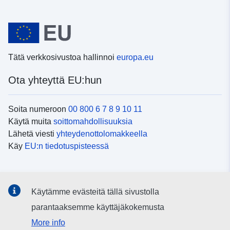
Tätä verkkosivustoa hallinnoi
europa.eu
Ota yhteyttä EU:hun
Soita numeroon
00 800 6 7 8 9 10 11
Käytä muita
soittomahdollisuuksia
Lähetä viesti
yhteydenottolomakkeella
Käy
EU:n tiedotuspisteessä
Sosiaalinen media
Käytämme evästeitä tällä sivustolla
EU
sosiaalisessa mediassa
parantaaksemme käyttäjäkokemusta
More info